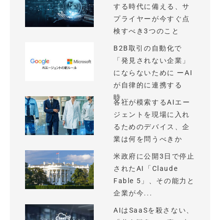
する時代に備える、サ
プライヤーが今すぐ点
検すべき3つのこと
B2B取引の自動化で
「発見されない企業」
にならないために ーAI
が自律的に連携する
時...
各社が模索するAIエー
ジェントを現場に入れ
るためのデバイス、企
業は何を問うべきか
米政府に公開3日で停止
されたAI「Claude
Fable 5」、その能力と
企業が今...
AIはSaaSを殺さない、