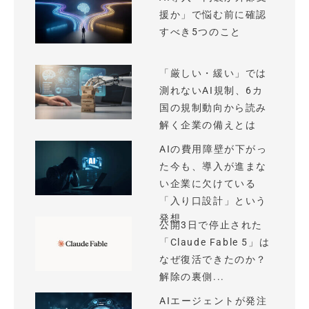
援か」で悩む前に確認
すべき5つのこと
「厳しい・緩い」では
測れないAI規制、6カ
国の規制動向から読み
解く企業の備えとは
AIの費用障壁が下がっ
た今も、導入が進まな
い企業に欠けている
「入り口設計」という
発想
公開3日で停止された
「Claude Fable 5」は
なぜ復活できたのか？
解除の裏側...
AIエージェントが発注