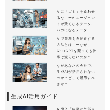
AIに「ゴミ」を食わせ
るな ーAIエージェン
トが賢くなるデータ、
バカになるデータ
AIで業務を自動化する
方法とは ーなぜ、
ChatGPTを配っても仕
事は減らないのか？
なぜあなたの会社で、
生成AIが活用されない
のか？どこで活用すべ
きか？
生成AI活用ガイド
AI導入「内製か外部支