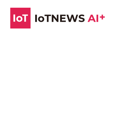
コ
ン
テ
ン
ツ
へ
ス
キ
ッ
プ