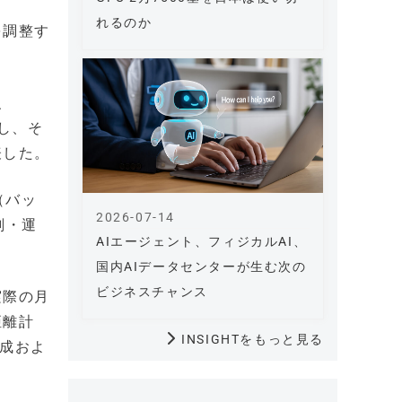
れるのか
を調整す
、
し、そ
表した。
（バッ
2026-07-14
削・運
AIエージェント、フィジカルAI、
国内AIデータセンターが生む次の
ビジネスチャンス
実際の月
距離計
INSIGHTをもっと見る
作成およ