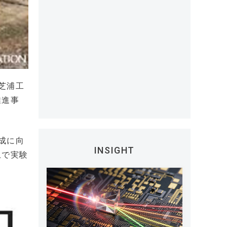
芝浦工
推進事
成に向
INSIGHT
上で実験