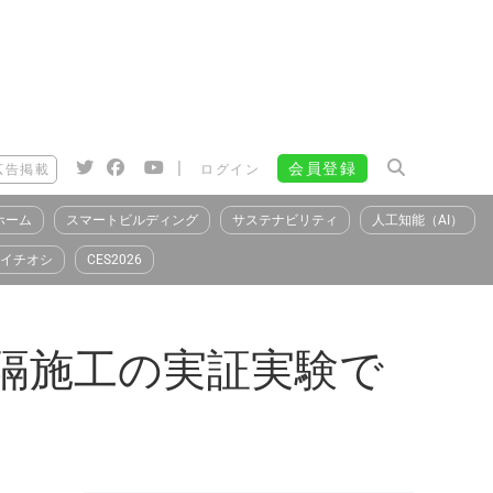
|
会員登録
広告掲載
ログイン
ホーム
スマートビルディング
サステナビリティ
人工知能（AI）
イチオシ
CES2026
隔施工の実証実験で