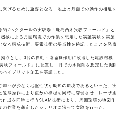
に繋げるために重要となる、地上と月面での動作の相違
る約2ヘクタールの実験場「鹿島西湘実験フィールド」と
建設機械による月面環境での作業を想定した実証実験を実施
となる構成技術、要素技術の妥当性を確認したことを発
令拠点とし、3台の自動・遠隔操作用に改造した建設機械
湘実験フィールド」に配置し、月での水掘削を想定した掘
のハイブリッド施工を実証した。
や凹凸が少なく地盤性状が既知の環境であるといった、
と遠隔操作により複数の機械を同時に稼働させ、レーザ
図の作成を同時に行うSLAM技術により、周囲環境の地図
での作業を想定したシナリオに沿って実験を行った。