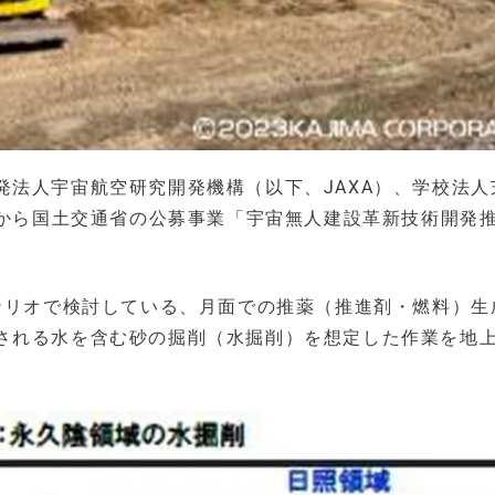
発法人宇宙航空研究開発機構（以下、JAXA）、学校法人
年から国土交通省の公募事業「宇宙無人建設革新技術開発
シナリオで検討している、月面での推薬（推進剤・燃料）生
される水を含む砂の掘削（水掘削）を想定した作業を地