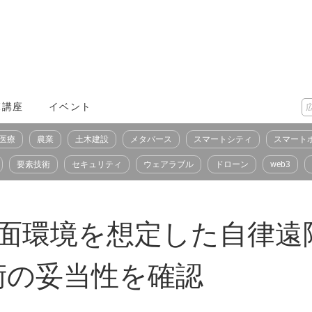
X講座
イベント
医療
農業
土木建設
メタバース
スマートシティ
スマート
要素技術
セキュリティ
ウェアラブル
ドローン
web3
月面環境を想定した自律遠
術の妥当性を確認