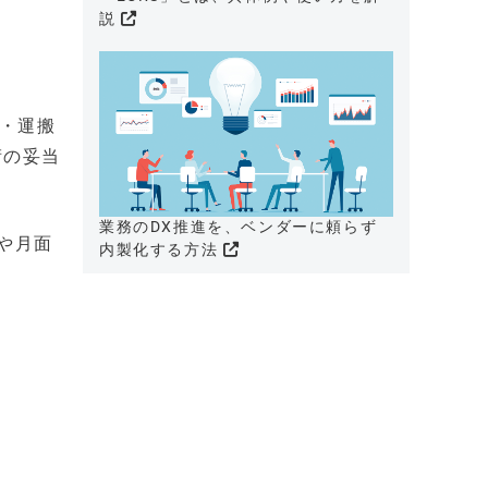
説
削・運搬
術の妥当
業務のDX推進を、ベンダーに頼らず
や月面
内製化する方法