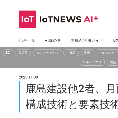
コ
ン
テ
ン
ツ
記事一覧
AI虎の巻
生成AI活用ガイド
D
へ
DX
製造業
ロジスティクス
小売業
金融
ヘルスケア・
ス
キ
ロボティクス
通信
ッ
プ
2023-11-08
鹿島建設他2者、
構成技術と要素技