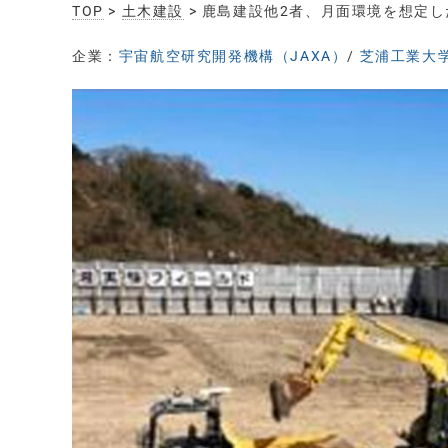
TOP
>
土木建設
> 鹿島建設他2者、月面環境を想定
企業：
宇宙航空研究開発機構（JAXA）
/
芝浦工業大学（Sh