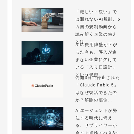
「厳しい・緩い」で
は測れないAI規制、6
カ国の規制動向から
読み解く企業の備え
とは
AIの費用障壁が下が
った今も、導入が進
まない企業に欠けて
いる「入り口設計」
という発想
公開3日で停止された
「Claude Fable 5」
はなぜ復活できたの
か？解除の裏側...
AIエージェントが発
注する時代に備え
る、サプライヤーが
今すぐ点検すべき3つ