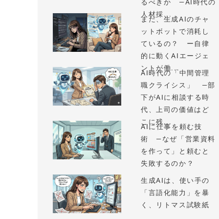
るべきか —AI時代の
人材採...
まだ、生成AIのチャ
ットボットで消耗し
ているの？ ー自律
的に動くAIエージェ
ントが働...
AI時代の「中間管理
職クライシス」 —部
下がAIに相談する時
代、上司の価値はど
こに残...
AIに仕事を頼む技
術 —なぜ「営業資料
を作って」と頼むと
失敗するのか？
生成AIは、使い手の
「言語化能力」を暴
く、リトマス試験紙