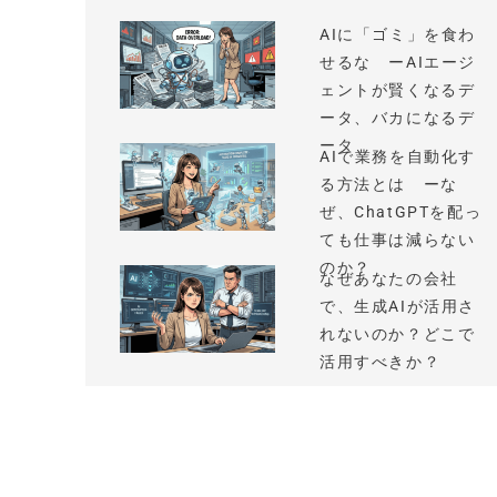
AIに「ゴミ」を食わ
せるな ーAIエージ
ェントが賢くなるデ
ータ、バカになるデ
ータ
AIで業務を自動化す
る方法とは ーな
ぜ、ChatGPTを配っ
ても仕事は減らない
のか？
なぜあなたの会社
で、生成AIが活用さ
れないのか？どこで
活用すべきか？