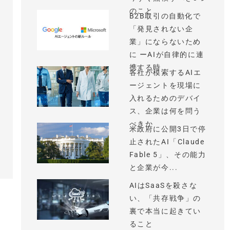
のこと
B2B取引の自動化で
「発見されない企
業」にならないため
に ーAIが自律的に連
携する時...
各社が模索するAIエ
ージェントを現場に
入れるためのデバイ
ス、企業は何を問う
べきか
米政府に公開3日で停
止されたAI「Claude
Fable 5」、その能力
と企業が今...
AIはSaaSを殺さな
い、「共存戦争」の
裏で本当に起きてい
ること