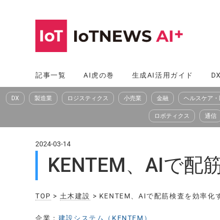
コ
ン
テ
ン
ツ
記事一覧
AI虎の巻
生成AI活用ガイド
D
へ
DX
製造業
ロジスティクス
小売業
金融
ヘルスケア・
ス
キ
ロボティクス
通信
ッ
プ
2024-03-14
KENTEM、AIで配
TOP
>
土木建設
> KENTEM、AIで配筋検査を効率化す
企業：
建設システム（KENTEM）