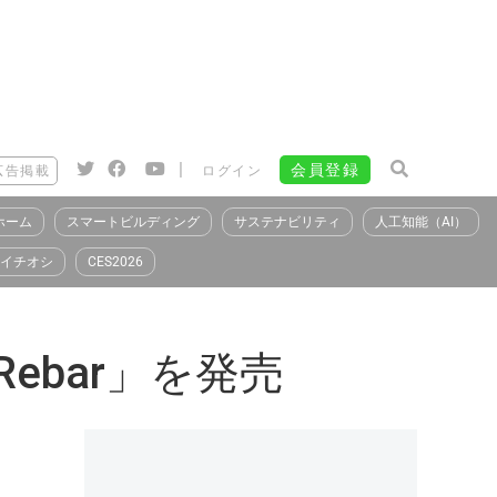
|
会員登録
広告掲載
ログイン
ホーム
スマートビルディング
サステナビリティ
人工知能（AI）
イチオシ
CES2026
Rebar」を発売