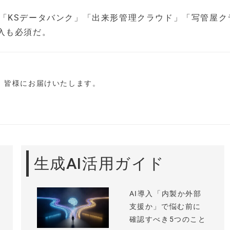
要で、「KSデータバンク」「出来形管理クラウド」「写管屋ク
入も必須だ。
し、皆様にお届けいたします。
生成AI活用ガイド
AI導入「内製か外部
支援か」で悩む前に
確認すべき5つのこと