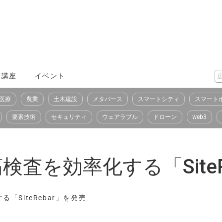
X講座
イベント
医療
農業
土木建設
メタバース
スマートシティ
スマート
要素技術
セキュリティ
ウェアラブル
ドローン
web3
筋検査を効率化する「Site
る「SiteRebar」を発売