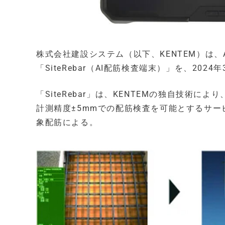
株式会社建設システム（以下、KENTEM）は
「SiteRebar（AI配筋検査端末）」を、202
「SiteRebar」は、KENTEMの独自技術に
計測精度±5mmでの配筋検査を可能とするサ
象配筋による。