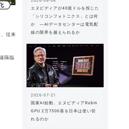
2026-08-04
エヌビディアが40億ドルを投じた
「シリコンフォトニクス」とは何
か ―AIデータセンターは電気配
線の限界を越えられるか
は、従来
「遠隔臨
2026-07-21
国家AI始動、エヌビディアRubin
GPU 2万7500基を日本は使い切
れるのか