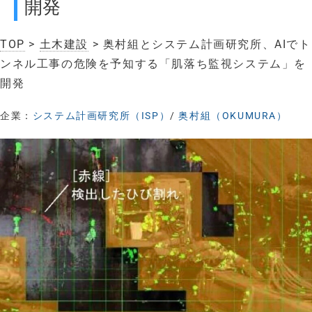
開発
TOP
>
土木建設
> 奥村組とシステム計画研究所、AIでト
ンネル工事の危険を予知する「肌落ち監視システム」を
開発
企業：
システム計画研究所（ISP）
/
奥村組（OKUMURA）