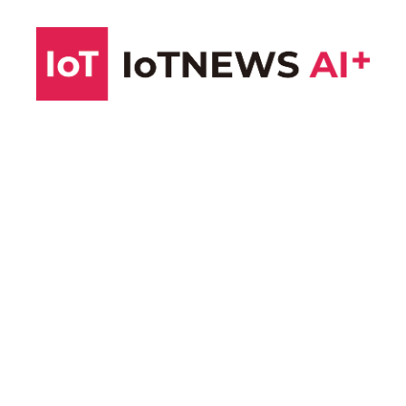
コ
ン
テ
ン
ツ
へ
ス
キ
ッ
プ