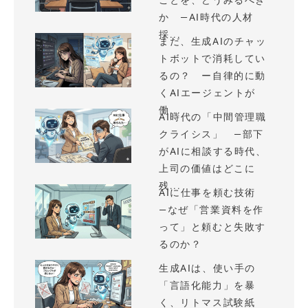
ことを、どうみるべき
か —AI時代の人材
採...
まだ、生成AIのチャッ
トボットで消耗してい
るの？ ー自律的に動
くAIエージェントが
働...
AI時代の「中間管理職
クライシス」 —部下
がAIに相談する時代、
上司の価値はどこに
残...
AIに仕事を頼む技術
—なぜ「営業資料を作
って」と頼むと失敗す
るのか？
生成AIは、使い手の
「言語化能力」を暴
く、リトマス試験紙