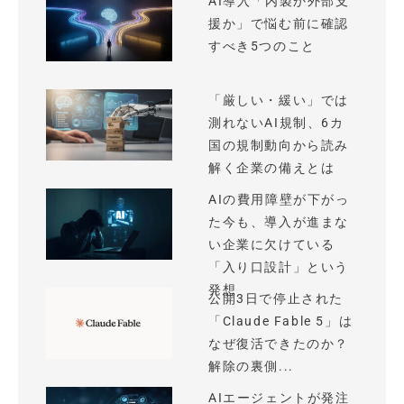
AI導入「内製か外部支
援か」で悩む前に確認
すべき5つのこと
「厳しい・緩い」では
測れないAI規制、6カ
国の規制動向から読み
解く企業の備えとは
AIの費用障壁が下がっ
た今も、導入が進まな
い企業に欠けている
「入り口設計」という
発想
公開3日で停止された
「Claude Fable 5」は
なぜ復活できたのか？
解除の裏側...
AIエージェントが発注