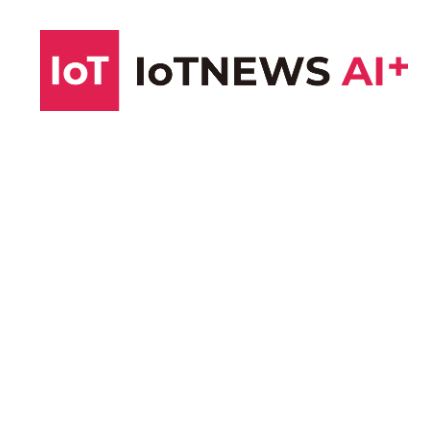
コ
ン
テ
ン
ツ
へ
ス
キ
ッ
プ