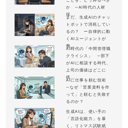
ことを、どうみるべき
か —AI時代の人材
採...
まだ、生成AIのチャッ
トボットで消耗してい
るの？ ー自律的に動
くAIエージェントが
働...
AI時代の「中間管理職
クライシス」 —部下
がAIに相談する時代、
上司の価値はどこに
残...
AIに仕事を頼む技術
—なぜ「営業資料を作
って」と頼むと失敗す
るのか？
生成AIは、使い手の
「言語化能力」を暴
く、リトマス試験紙