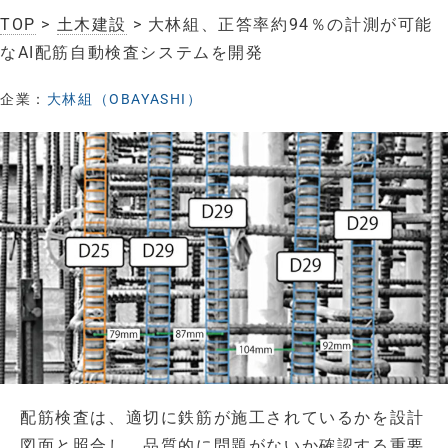
TOP
>
土木建設
> 大林組、正答率約94％の計測が可能
なAI配筋自動検査システムを開発
企業：
大林組（OBAYASHI）
配筋検査は、適切に鉄筋が施工されているかを設計
図面と照合し、品質的に問題がないか確認する重要