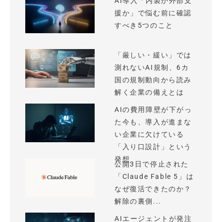
AI導入「内製か外部支
援か」で悩む前に確認
すべき5つのこと
「厳しい・緩い」では
測れないAI規制、6カ
国の規制動向から読み
解く企業の備えとは
AIの費用障壁が下がっ
た今も、導入が進まな
い企業に欠けている
「入り口設計」という
発想
公開3日で停止された
「Claude Fable 5」は
なぜ復活できたのか？
解除の裏側...
AIエージェントが発注