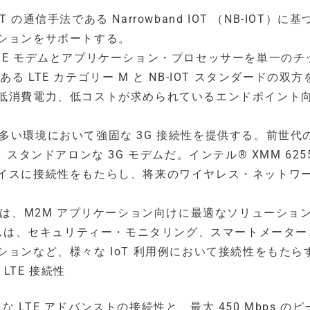
T の通信手法である Narrowband IOT （NB-IOT）に
ションをサポートする。
は、LTE モデムとアプリケーション・プロセッサーを単一の
ある LTE カテゴリー M と NB-IOT スタンダードの双
低消費電力、低コストが求められているエンドポイント
負荷の多い環境において強固な 3G 接続性を提供する。前世代
スタンドアロンな 3G モデムだ。インテル® XMM 625
イスに接続性をもたらし、将来のワイヤレス・ネットワ
 モデムは、M2M アプリケーション向けに最適なソリューショ
E モデムは、セキュリティー・モニタリング、スマートメータ
ョンなど、様々な IoT 利用例において接続性をもたら
LTE 接続性
スな LTE アドバンストの接続性と、最大 450 Mbps の