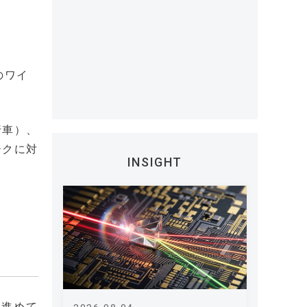
のワイ
行車）、
ークに対
INSIGHT
を進めて