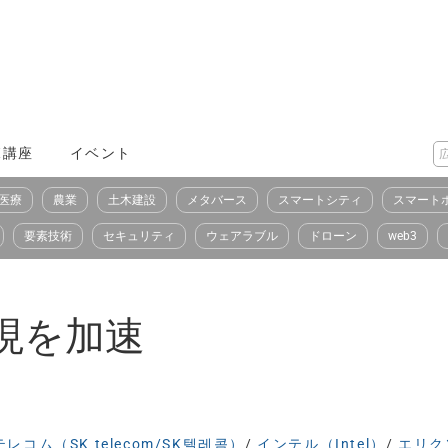
X講座
イベント
医療
農業
土木建設
メタバース
スマートシティ
スマート
要素技術
セキュリティ
ウェアラブル
ドローン
web3
現を加速
テレコム（SK telecom/SK텔레콤）
/
インテル（Intel）
/
エリク