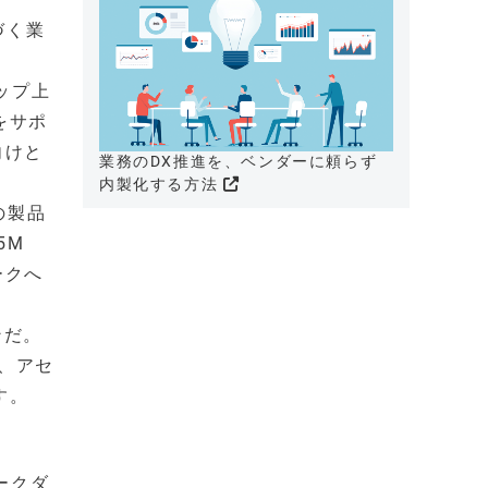
基づく業
チップ上
方をサポ
向けと
業務のDX推進を、ベンダーに頼らず
内製化する方法
の製品
5M
ークへ
ンだ。
ー、アセ
す。
ピークダ