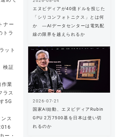
2026-08-04
エヌビディアが40億ドルを投じた
「シリコンフォトニクス」とは何
トナー
か ―AIデータセンターは電気配
のトラ
線の限界を越えられるか
ラット
し、検証
前作業
フラス
2026-07-21
す5G
国家AI始動、エヌビディアRubin
GPU 2万7500基を日本は使い切
センス
れるのか
016
カー・