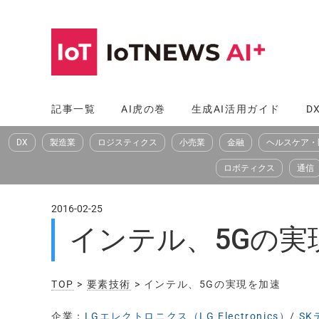
コ
ン
テ
ン
ツ
記事一覧
AI虎の巻
生成AI活用ガイド
D
へ
DX
製造業
ロジスティクス
小売業
金融
ヘルスケア・
ス
キ
ロボティクス
通信
ッ
プ
2016-02-25
インテル、5Gの実
TOP
>
要素技術
> インテル、5Gの実現を加速
企業：
LGエレクトロニクス（LG Electronics）
/
SK