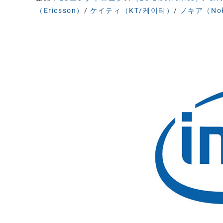
（Ericsson）
/
ケイティ（KT/케이티）
/
ノキア（Nok