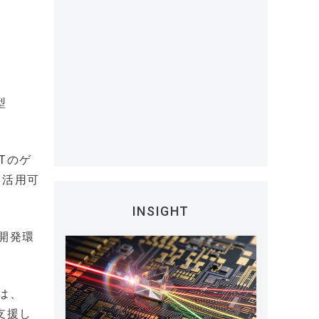
型
Tのゲ
も活用可
INSIGHT
リ開発環
Eは、
支援し