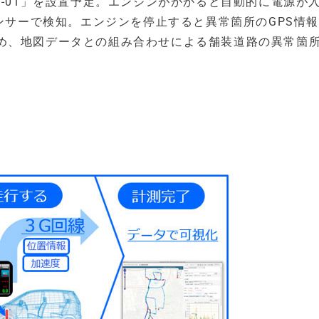
L-01」を設置予定。エンジンがかかると自動的に電源が
センサーで検知。エンジンを停止すると異常箇所のGPS情
め、地図データとの組み合わせによる舗装道路の異常箇