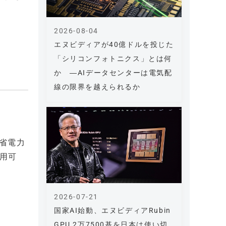
2026-08-04
エヌビディアが40億ドルを投じた
「シリコンフォトニクス」とは何
か ―AIデータセンターは電気配
線の限界を越えられるか
や省電力
活用可
2026-07-21
国家AI始動、エヌビディアRubin
GPU 2万7500基を日本は使い切