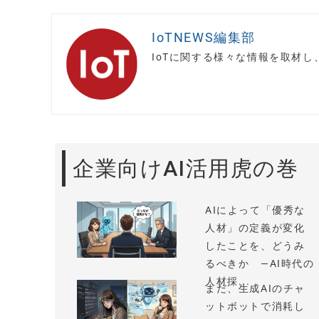
IoTNEWS編集部
IoTに関する様々な情報を取材
企業向けAI活用虎の巻
AIによって「優秀な
人材」の定義が変化
したことを、どうみ
るべきか —AI時代の
人材採...
まだ、生成AIのチャ
ットボットで消耗し