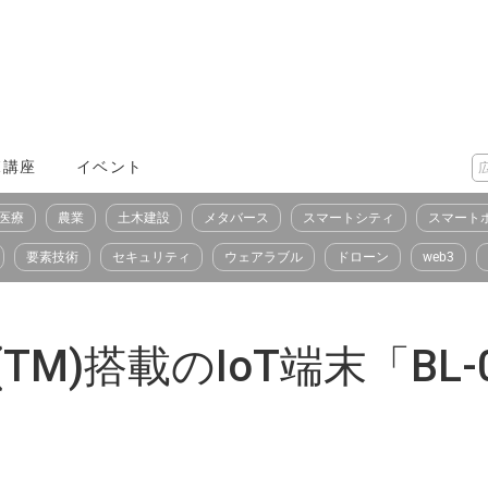
X講座
イベント
医療
農業
土木建設
メタバース
スマートシティ
スマート
要素技術
セキュリティ
ウェアラブル
ドローン
web3
oid(TM)搭載のIoT端末「