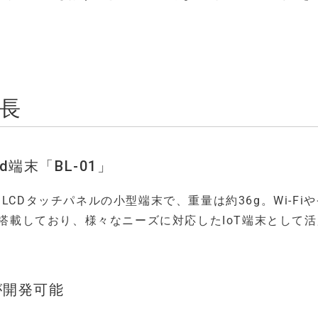
特長
d端末「BL-01」
CDタッチパネルの小型端末で、重量は約36g。Wi-Fi
ンサーを搭載しており、様々なニーズに対応したIoT端末として
が開発可能