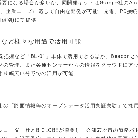
要になる場合が多いが、同開発キットはGoogle社のAndr
れば、企業ニーズに応じて自由な開発が可能。充電、PC接
回線別)にて提供。
りなど様々な用途で活用可能
把握など「BL-01」単体で活用できるほか、Beaconと
ノの管理、また各種センサーからの情報をクラウドにア
より幅広い分野での活用が可能。
市の「路面情報等のオープンデータ活用実証実験」で採
コーダー社とBIGLOBEが協業し、会津若松市の道路パ