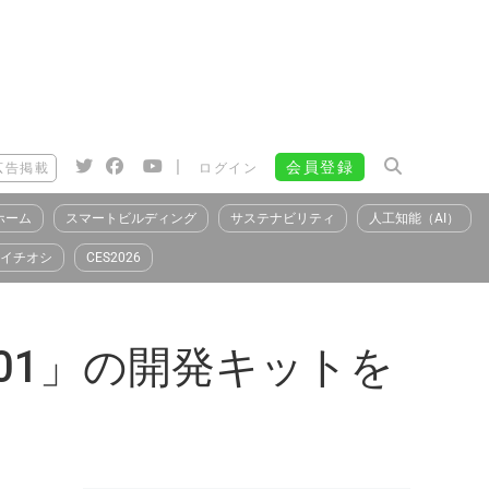
|
会員登録
広告掲載
ログイン
ホーム
スマートビルディング
サステナビリティ
人工知能（AI）
イチオシ
CES2026
BL-01」の開発キットを