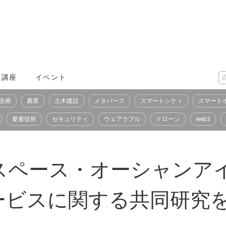
X講座
イベント
医療
農業
土木建設
メタバース
スマートシティ
スマート
要素技術
セキュリティ
ウェアラブル
ドローン
web3
スペース・オーシャンア
ービスに関する共同研究