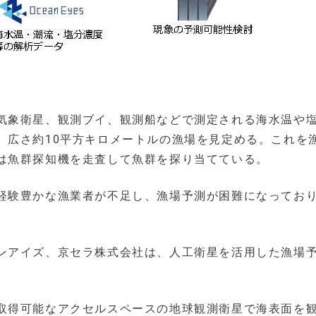
気象衛星、観測ブイ、観測船などで測定される海水温や
、広さ約10平方キロメートルの漁場を見定める。これを
は魚群探知機を走査して魚群を探り当てている。
経験豊かな漁業者が不足し、漁場予測が困難になってお
ンアイズ、京セラ株式会社は、人工衛星を活用した漁場
。
取得可能なアクセルスペースの地球観測衛星で海表面を