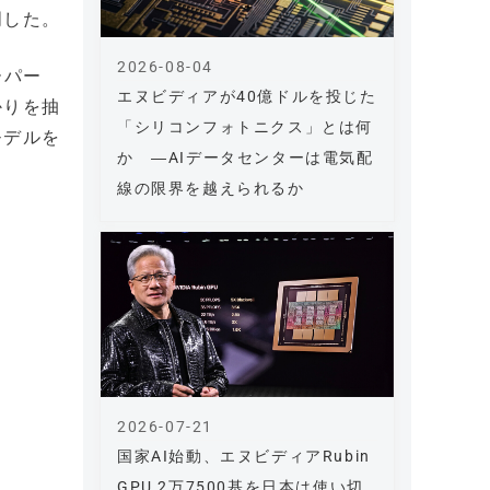
明した。
2026-08-04
ーパー
エヌビディアが40億ドルを投じた
かりを抽
「シリコンフォトニクス」とは何
モデルを
か ―AIデータセンターは電気配
線の限界を越えられるか
2026-07-21
国家AI始動、エヌビディアRubin
GPU 2万7500基を日本は使い切