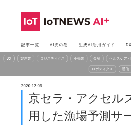
コ
ン
テ
ン
ツ
記事一覧
AI虎の巻
生成AI活用ガイド
D
へ
DX
製造業
ロジスティクス
小売業
金融
ヘルスケア・
ス
キ
ロボティクス
通信
ッ
プ
2020-12-03
京セラ・アクセル
用した漁場予測サ