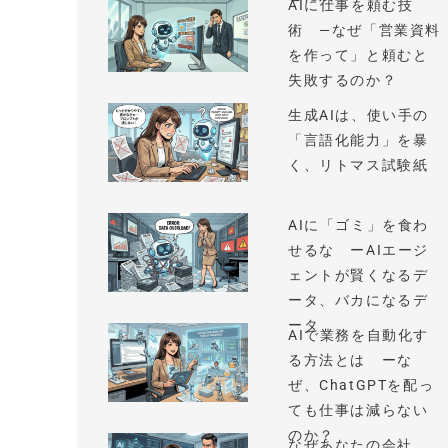
AIに仕事を頼む技
術 —なぜ「営業資料
を作って」と頼むと
失敗するのか？
生成AIは、使い手の
「言語化能力」を暴
く、リトマス試験紙
AIに「ゴミ」を食わ
せるな ーAIエージ
ェントが賢くなるデ
ータ、バカになるデ
ータ
AIで業務を自動化す
る方法とは ーな
ぜ、ChatGPTを配っ
ても仕事は減らない
のか？
なぜあなたの会社