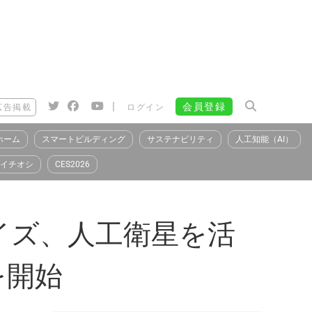
|
会員登録
広告掲載
ログイン
ホーム
スマートビルディング
サステナビリティ
人工知能（AI）
イチオシ
CES2026
イズ、人工衛星を活
を開始