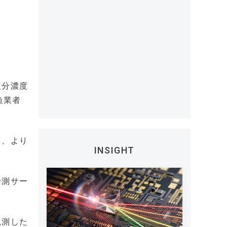
塩分濃度
漁業者
り、より
INSIGHT
予測サー
観測した