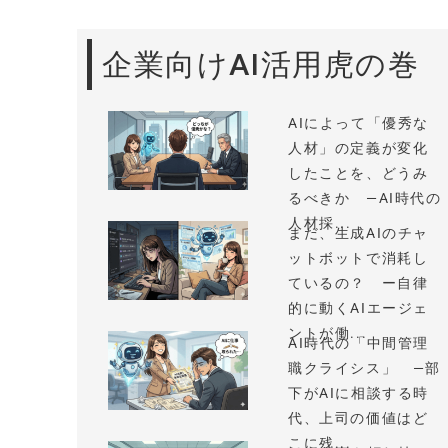
企業向けAI活用虎の巻
AIによって「優秀な
人材」の定義が変化
したことを、どうみ
るべきか —AI時代の
人材採...
まだ、生成AIのチャ
ットボットで消耗し
ているの？ ー自律
的に動くAIエージェ
ントが働...
AI時代の「中間管理
職クライシス」 —部
下がAIに相談する時
代、上司の価値はど
こに残...