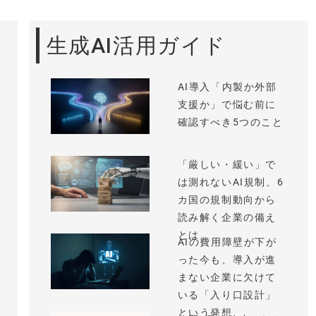
生成AI活用ガイド
AI導入「内製か外部
支援か」で悩む前に
確認すべき5つのこと
「厳しい・緩い」で
は測れないAI規制、6
カ国の規制動向から
読み解く企業の備え
とは
AIの費用障壁が下が
った今も、導入が進
まない企業に欠けて
いる「入り口設計」
という発想