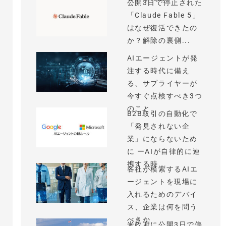
公開3日で停止された
「Claude Fable 5」
はなぜ復活できたの
か？解除の裏側...
AIエージェントが発
注する時代に備え
る、サプライヤーが
今すぐ点検すべき3つ
のこと
B2B取引の自動化で
「発見されない企
業」にならないため
に ーAIが自律的に連
携する時...
各社が模索するAIエ
ージェントを現場に
入れるためのデバイ
ス、企業は何を問う
べきか
米政府に公開3日で停