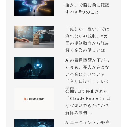
援か」で悩む前に確認
すべき5つのこと
「厳しい・緩い」では
測れないAI規制、6カ
国の規制動向から読み
解く企業の備えとは
AIの費用障壁が下がっ
た今も、導入が進まな
い企業に欠けている
「入り口設計」という
発想
公開3日で停止された
「Claude Fable 5」は
なぜ復活できたのか？
解除の裏側...
AIエージェントが発注