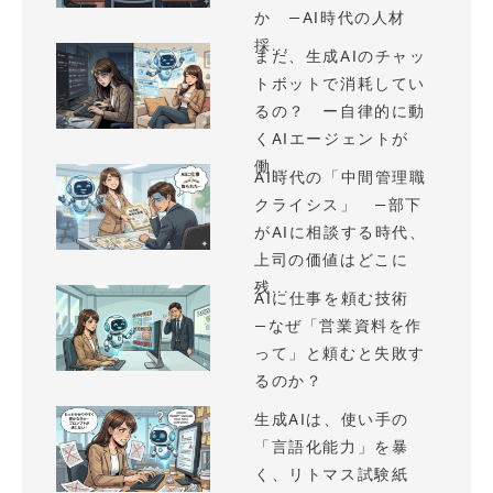
か —AI時代の人材
採...
まだ、生成AIのチャッ
トボットで消耗してい
るの？ ー自律的に動
くAIエージェントが
働...
AI時代の「中間管理職
クライシス」 —部下
がAIに相談する時代、
上司の価値はどこに
残...
AIに仕事を頼む技術
—なぜ「営業資料を作
って」と頼むと失敗す
るのか？
生成AIは、使い手の
「言語化能力」を暴
く、リトマス試験紙