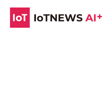
コ
ン
テ
ン
ツ
へ
ス
キ
ッ
プ