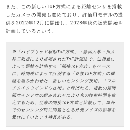
また、この新しいToF方式による距離センサを搭載
したカメラの開発も進めており、評価用モデルの提
供を2022年12月に開始し、2023年秋の販売開始を
計画しているという。
※「ハイブリッド駆動ToF方式」：静岡大学・川人
祥二教授により提唱されたToF計測法で、位相差に
よって距離を計測する「間接ToF方式」をベース
に、時間差によって計測する「直接ToF方式」の機
能を組み合わせた、新しいセンシング技術。「マル
チタイムウインドウ技術」と呼ばれる、複数の短時
間ウインドウの組み合わせにより光の往復時間を推
定するため、従来の間接ToF方式と比較して、屋外
でのセンシング時に問題となる外光ノイズの影響を
受けにくいという特長がある。