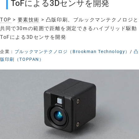
ToFによる3Dセンサを開発
TOP
>
要素技術
> 凸版印刷、ブルックマンテクノロジと
共同で30mの範囲で距離を測定できるハイブリッド駆動
ToFによる3Dセンサを開発
企業：
ブルックマンテクノロジ（Brookman Technology）
/
凸
版印刷（TOPPAN）