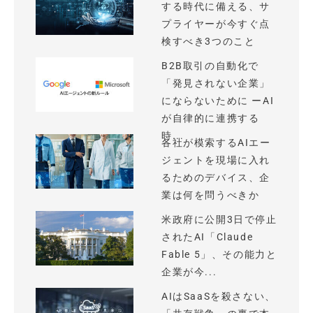
する時代に備える、サ
プライヤーが今すぐ点
検すべき3つのこと
B2B取引の自動化で
「発見されない企業」
にならないために ーAI
が自律的に連携する
時...
各社が模索するAIエー
ジェントを現場に入れ
るためのデバイス、企
業は何を問うべきか
米政府に公開3日で停止
されたAI「Claude
Fable 5」、その能力と
企業が今...
AIはSaaSを殺さない、