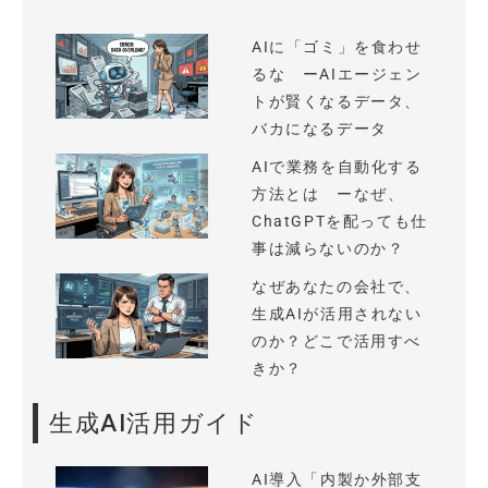
AIに「ゴミ」を食わせ
るな ーAIエージェン
トが賢くなるデータ、
バカになるデータ
AIで業務を自動化する
方法とは ーなぜ、
ChatGPTを配っても仕
事は減らないのか？
なぜあなたの会社で、
生成AIが活用されない
のか？どこで活用すべ
きか？
生成AI活用ガイド
AI導入「内製か外部支