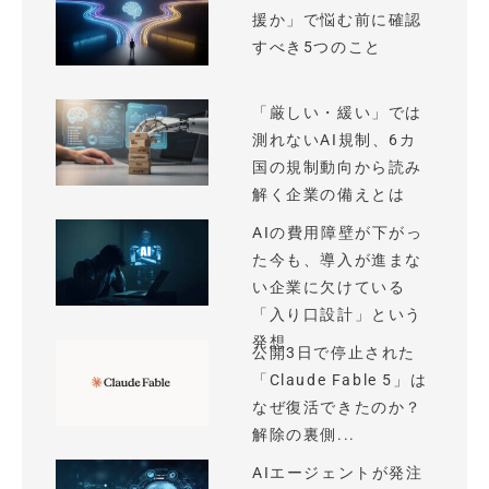
援か」で悩む前に確認
すべき5つのこと
「厳しい・緩い」では
測れないAI規制、6カ
国の規制動向から読み
解く企業の備えとは
AIの費用障壁が下がっ
た今も、導入が進まな
い企業に欠けている
「入り口設計」という
発想
公開3日で停止された
「Claude Fable 5」は
なぜ復活できたのか？
解除の裏側...
AIエージェントが発注