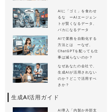
AIに「ゴミ」を食わせ
るな ーAIエージェン
トが賢くなるデータ、
バカになるデータ
AIで業務を自動化する
方法とは ーなぜ、
ChatGPTを配っても仕
事は減らないのか？
なぜあなたの会社で、
生成AIが活用されない
のか？どこで活用すべ
きか？
生成AI活用ガイド
AI導入「内製か外部支