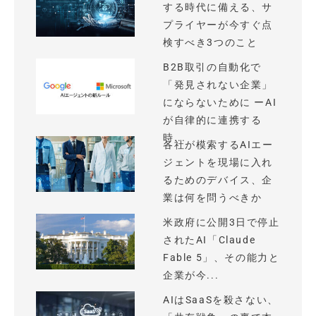
する時代に備える、サ
プライヤーが今すぐ点
検すべき3つのこと
B2B取引の自動化で
「発見されない企業」
にならないために ーAI
が自律的に連携する
時...
各社が模索するAIエー
ジェントを現場に入れ
るためのデバイス、企
業は何を問うべきか
米政府に公開3日で停止
されたAI「Claude
Fable 5」、その能力と
企業が今...
AIはSaaSを殺さない、