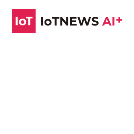
コ
ン
テ
ン
ツ
へ
ス
キ
ッ
プ