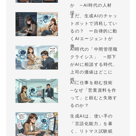
か —AI時代の人材
採...
まだ、生成AIのチャッ
トボットで消耗してい
るの？ ー自律的に動
くAIエージェントが
働...
AI時代の「中間管理職
クライシス」 —部下
がAIに相談する時代、
上司の価値はどこに
残...
AIに仕事を頼む技術
—なぜ「営業資料を作
って」と頼むと失敗す
るのか？
生成AIは、使い手の
「言語化能力」を暴
く、リトマス試験紙