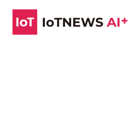
コ
ン
テ
ン
ツ
へ
ス
キ
ッ
プ