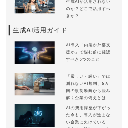
生成AIが活用されない
のか？どこで活用すべ
きか？
生成AI活用ガイド
AI導入「内製か外部支
援か」で悩む前に確認
すべき5つのこと
「厳しい・緩い」では
測れないAI規制、6カ
国の規制動向から読み
解く企業の備えとは
AIの費用障壁が下がっ
た今も、導入が進まな
い企業に欠けている