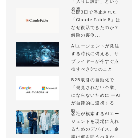
「入り口設計」という
発想
公開3日で停止された
「Claude Fable 5」は
なぜ復活できたのか？
解除の裏側...
AIエージェントが発注
する時代に備える、サ
プライヤーが今すぐ点
検すべき3つのこと
B2B取引の自動化で
「発見されない企業」
にならないために ーAI
が自律的に連携する
時...
各社が模索するAIエー
ジェントを現場に入れ
るためのデバイス、企
業は何を問うべきか