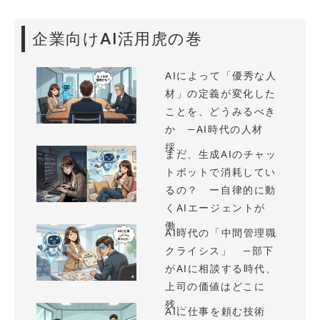
企業向けAI活用虎の巻
AIによって「優秀な人
材」の定義が変化した
ことを、どうみるべき
か —AI時代の人材
採...
まだ、生成AIのチャッ
トボットで消耗してい
るの？ ー自律的に動
くAIエージェントが
働...
AI時代の「中間管理職
クライシス」 —部下
がAIに相談する時代、
上司の価値はどこに
残...
AIに仕事を頼む技術