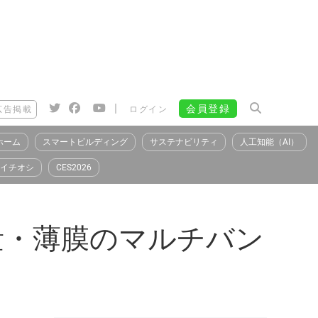
|
会員登録
広告掲載
ログイン
ホーム
スマートビルディング
サステナビリティ
人工知能（AI）
イチオシ
CES2026
量・薄膜のマルチバン