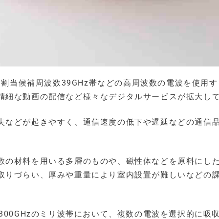
加割当候補周波数39GHz帯などの高周波数の電波を使用
精細な動画の配信など様々なデジタルサービスが拡大し
失などが起きやすく、通信速度の低下や遅延などの通信
数の材料を用いる多層のものや、磁性体などを原料にし
取りづらい、厚みや重量により室内設置が難しいなどの
300GHzのミリ波帯において、複数の電波を選択的に吸