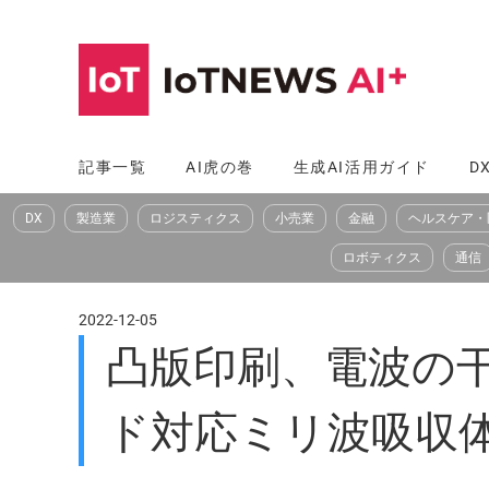
コ
ン
テ
ン
ツ
記事一覧
AI虎の巻
生成AI活用ガイド
D
へ
DX
製造業
ロジスティクス
小売業
金融
ヘルスケア・
ス
キ
ロボティクス
通信
ッ
プ
2022-12-05
凸版印刷、電波の
ド対応ミリ波吸収