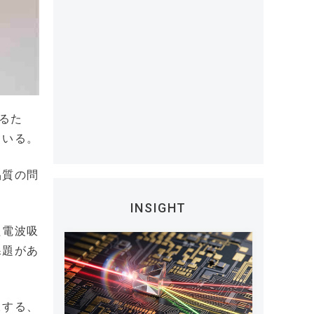
するた
ている。
品質の問
INSIGHT
た電波吸
課題があ
収する、