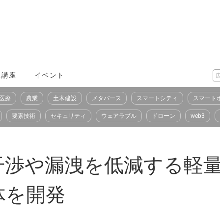
X講座
イベント
医療
農業
土木建設
メタバース
スマートシティ
スマート
要素技術
セキュリティ
ウェアラブル
ドローン
web3
干渉や漏洩を低減する軽
体を開発