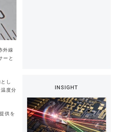
赤外線
サーと
的とし
INSIGHT
な温度分
ル提供を