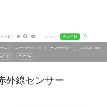
|
会員登録
広告掲載
ログイン
ホーム
スマートビルディング
サステナビリティ
人工知能（AI）
イチオシ
CES2026
素赤外線センサー