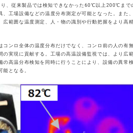
により、従来製品では検知できなかった60℃以上200℃まで
具、工場設備などの温度分布測定が可能となった。また
により、広範囲な温度測定、人・物の識別や行動把握をより高
はコンロ全体の温度分布だけでなく、コンロ前の人の有
間の実現に貢献する。工場の高温設備監視では、より広
備の高温分布検知を同時に行うことにより、設備の異常
可能となる。