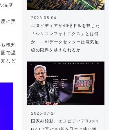
の温度
、
2026-08-04
精度に実
エヌビディアが40億ドルを投じた
「シリコンフォトニクス」とは何
か ―AIデータセンターは電気配
無も検知
線の限界を越えられるか
範囲で温
検知など
2026-07-21
国家AI始動、エヌビディアRubin
GPU 2万7500基を日本は使い切