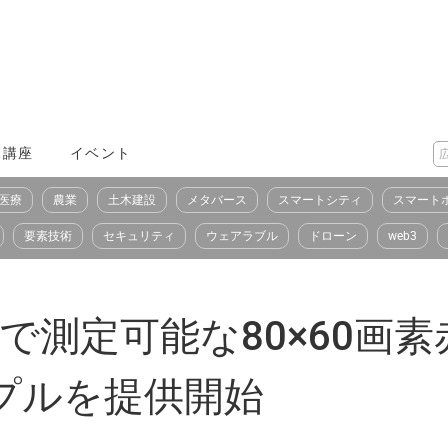
X講座
イベント
医療
農業
土木建設
メタバース
スマートシティ
スマート
要素技術
セキュリティ
ウェアラブル
ドローン
web3
まで測定可能な80×60画
ンプルを提供開始