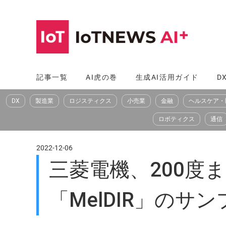
コ
ン
テ
ン
ツ
記事一覧
AI虎の巻
生成AI活用ガイド
D
へ
DX
製造業
ロジスティクス
小売業
金融
ヘルスケア・
ス
キ
ロボティクス
通信
ッ
プ
2022-12-06
三菱電機、200度
「MelDIR」のサ