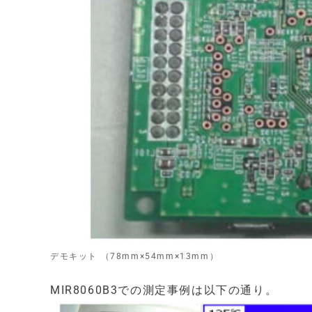
デモキット （78mm×54mm×13mm）
MIR8060B3での測定事例は以下の通り。