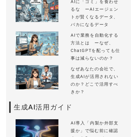
AIに「ゴミ」を食わせ
るな ーAIエージェン
トが賢くなるデータ、
バカになるデータ
AIで業務を自動化する
方法とは ーなぜ、
ChatGPTを配っても仕
事は減らないのか？
なぜあなたの会社で、
生成AIが活用されない
のか？どこで活用すべ
きか？
生成AI活用ガイド
AI導入「内製か外部支
援か」で悩む前に確認