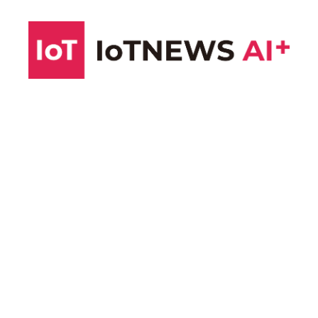
コ
ン
テ
ン
ツ
へ
ス
キ
ッ
プ