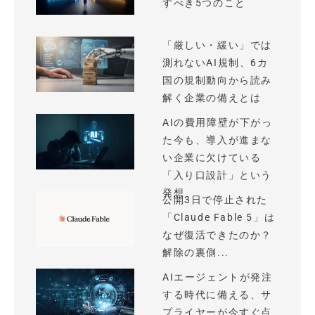
すべき5つのこと
「厳しい・緩い」では
測れないAI規制、6カ
国の規制動向から読み
解く企業の備えとは
AIの費用障壁が下がっ
た今も、導入が進まな
い企業に欠けている
「入り口設計」という
発想
公開3日で停止された
「Claude Fable 5」は
なぜ復活できたのか？
解除の裏側...
AIエージェントが発注
する時代に備える、サ
プライヤーが今すぐ点