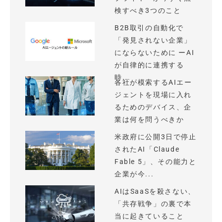
検すべき3つのこと
B2B取引の自動化で
「発見されない企業」
にならないために ーAI
が自律的に連携する
時...
各社が模索するAIエー
ジェントを現場に入れ
るためのデバイス、企
業は何を問うべきか
米政府に公開3日で停止
されたAI「Claude
Fable 5」、その能力と
企業が今...
AIはSaaSを殺さない、
「共存戦争」の裏で本
当に起きていること