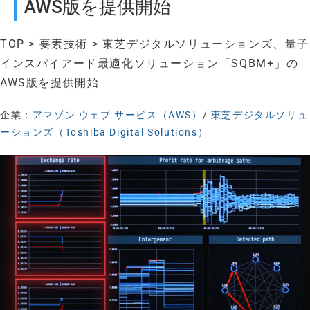
AWS版を提供開始
TOP
>
要素技術
> 東芝デジタルソリューションズ、量子
インスパイアード最適化ソリューション「SQBM+」の
AWS版を提供開始
企業：
アマゾン ウェブ サービス（AWS）
/
東芝デジタルソリュ
ーションズ（Toshiba Digital Solutions）