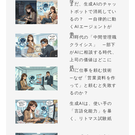
採...
まだ、生成AIのチャッ
トボットで消耗してい
るの？ ー自律的に動
くAIエージェントが
働...
AI時代の「中間管理職
クライシス」 —部下
がAIに相談する時代、
上司の価値はどこに
残...
AIに仕事を頼む技術
—なぜ「営業資料を作
って」と頼むと失敗す
るのか？
生成AIは、使い手の
「言語化能力」を暴
く、リトマス試験紙