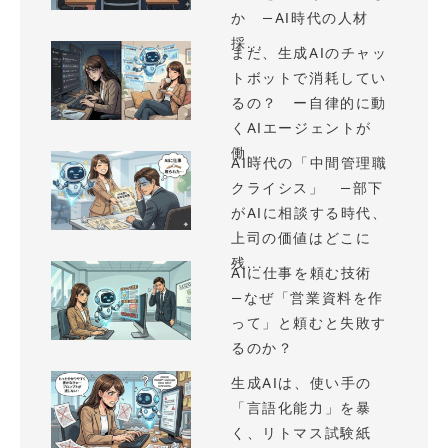
か —AI時代の人材
採...
まだ、生成AIのチャッ
トボットで消耗してい
るの？ ー自律的に動
くAIエージェントが
働...
AI時代の「中間管理職
クライシス」 —部下
がAIに相談する時代、
上司の価値はどこに
残...
AIに仕事を頼む技術
—なぜ「営業資料を作
って」と頼むと失敗す
るのか？
生成AIは、使い手の
「言語化能力」を暴
く、リトマス試験紙