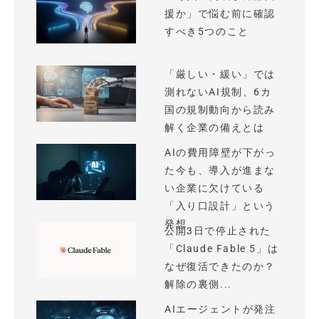
援か」で悩む前に確認
すべき5つのこと
「厳しい・緩い」では
測れないAI規制、6カ
国の規制動向から読み
解く企業の備えとは
AIの費用障壁が下がっ
た今も、導入が進まな
い企業に欠けている
「入り口設計」という
発想
公開3日で停止された
「Claude Fable 5」は
なぜ復活できたのか？
解除の裏側...
AIエージェントが発注