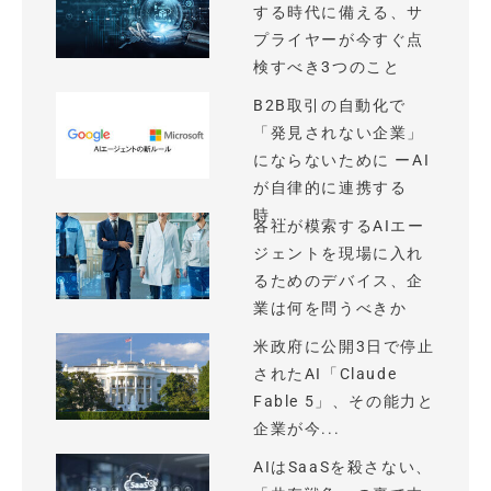
する時代に備える、サ
プライヤーが今すぐ点
検すべき3つのこと
B2B取引の自動化で
「発見されない企業」
にならないために ーAI
が自律的に連携する
時...
各社が模索するAIエー
ジェントを現場に入れ
るためのデバイス、企
業は何を問うべきか
米政府に公開3日で停止
されたAI「Claude
Fable 5」、その能力と
企業が今...
AIはSaaSを殺さない、