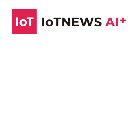
コ
ン
テ
ン
ツ
へ
ス
キ
ッ
プ