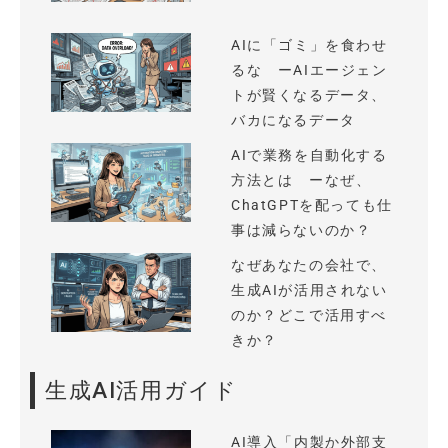
AIに「ゴミ」を食わせ
るな ーAIエージェン
トが賢くなるデータ、
バカになるデータ
AIで業務を自動化する
方法とは ーなぜ、
ChatGPTを配っても仕
事は減らないのか？
なぜあなたの会社で、
生成AIが活用されない
のか？どこで活用すべ
きか？
生成AI活用ガイド
AI導入「内製か外部支