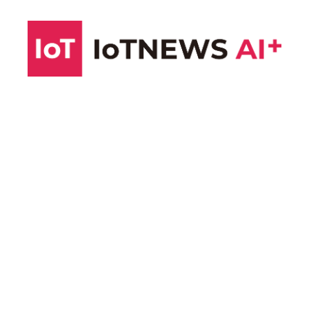
コ
ン
テ
ン
ツ
へ
ス
キ
ッ
プ