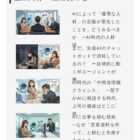
AIによって「優秀な人
材」の定義が変化した
ことを、どうみるべき
か —AI時代の人材
採...
まだ、生成AIのチャッ
トボットで消耗してい
るの？ ー自律的に動
くAIエージェントが
働...
AI時代の「中間管理職
クライシス」 —部下
がAIに相談する時代、
上司の価値はどこに
残...
AIに仕事を頼む技術
—なぜ「営業資料を作
って」と頼むと失敗す