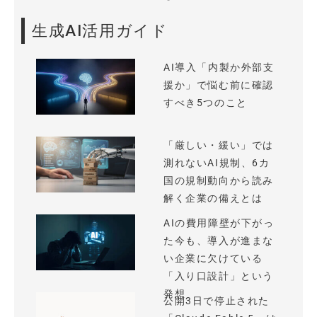
生成AI活用ガイド
AI導入「内製か外部支
援か」で悩む前に確認
すべき5つのこと
「厳しい・緩い」では
測れないAI規制、6カ
国の規制動向から読み
解く企業の備えとは
AIの費用障壁が下がっ
た今も、導入が進まな
い企業に欠けている
「入り口設計」という
発想
公開3日で停止された