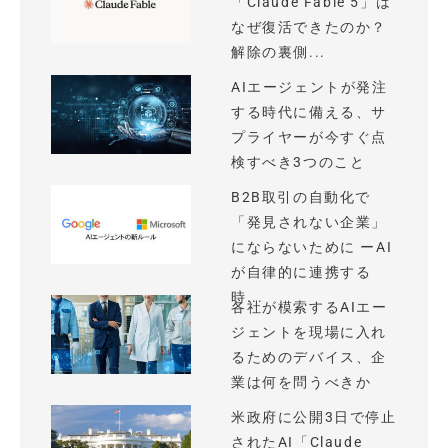
「Claude Fable 5」は
なぜ復活できたのか？
解除の裏側...
AIエージェントが発注
する時代に備える、サ
プライヤーが今すぐ点
検すべき3つのこと
B2B取引の自動化で
「発見されない企業」
にならないために ーAI
が自律的に連携する
時...
各社が模索するAIエー
ジェントを現場に入れ
るためのデバイス、企
業は何を問うべきか
米政府に公開3日で停止
されたAI「Claude