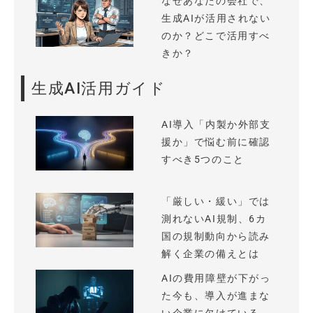
なぜあなたの会社で、
生成AIが活用されない
のか？どこで活用すべ
きか？
生成AI活用ガイド
AI導入「内製か外部支
援か」で悩む前に確認
すべき5つのこと
「厳しい・緩い」では
測れないAI規制、6カ
国の規制動向から読み
解く企業の備えとは
AIの費用障壁が下がっ
た今も、導入が進まな