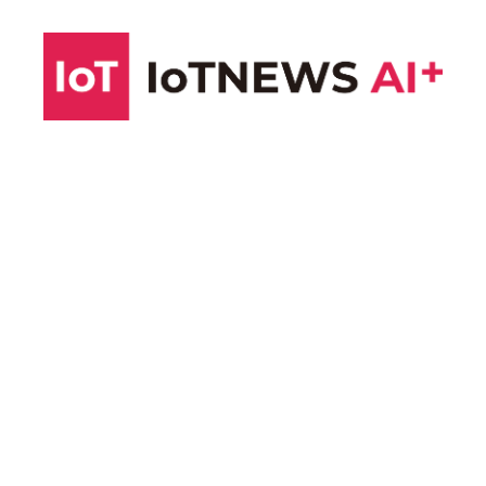
コ
ン
テ
ン
ツ
へ
ス
キ
ッ
プ