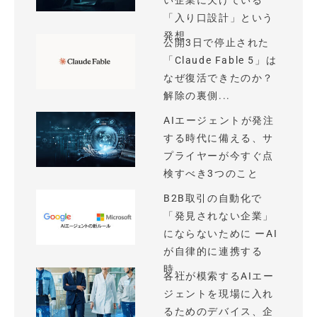
い企業に欠けている
「入り口設計」という
発想
公開3日で停止された
「Claude Fable 5」は
なぜ復活できたのか？
解除の裏側...
AIエージェントが発注
する時代に備える、サ
プライヤーが今すぐ点
検すべき3つのこと
B2B取引の自動化で
「発見されない企業」
にならないために ーAI
が自律的に連携する
時...
各社が模索するAIエー
ジェントを現場に入れ
るためのデバイス、企