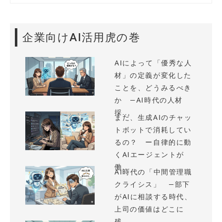
企業向けAI活用虎の巻
AIによって「優秀な人
材」の定義が変化した
ことを、どうみるべき
か —AI時代の人材
採...
まだ、生成AIのチャッ
トボットで消耗してい
るの？ ー自律的に動
くAIエージェントが
働...
AI時代の「中間管理職
クライシス」 —部下
がAIに相談する時代、
上司の価値はどこに
残...