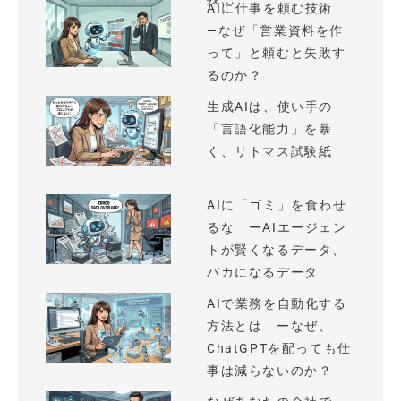
AIに仕事を頼む技術
—なぜ「営業資料を作
って」と頼むと失敗す
るのか？
生成AIは、使い手の
「言語化能力」を暴
く、リトマス試験紙
AIに「ゴミ」を食わせ
るな ーAIエージェン
トが賢くなるデータ、
バカになるデータ
AIで業務を自動化する
方法とは ーなぜ、
ChatGPTを配っても仕
事は減らないのか？