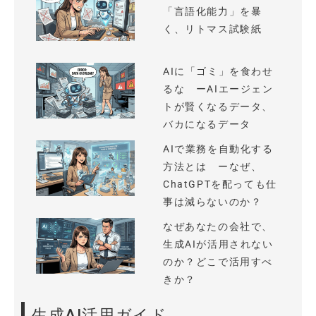
「言語化能力」を暴
く、リトマス試験紙
AIに「ゴミ」を食わせ
るな ーAIエージェン
トが賢くなるデータ、
バカになるデータ
AIで業務を自動化する
方法とは ーなぜ、
ChatGPTを配っても仕
事は減らないのか？
なぜあなたの会社で、
生成AIが活用されない
のか？どこで活用すべ
きか？
生成AI活用ガイド