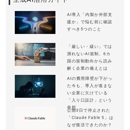
AI導入「内製か外部支
援か」で悩む前に確認
すべき5つのこと
「厳しい・緩い」では
測れないAI規制、6カ
国の規制動向から読み
解く企業の備えとは
AIの費用障壁が下がっ
た今も、導入が進まな
い企業に欠けている
「入り口設計」という
発想
公開3日で停止された
「Claude Fable 5」は
なぜ復活できたのか？