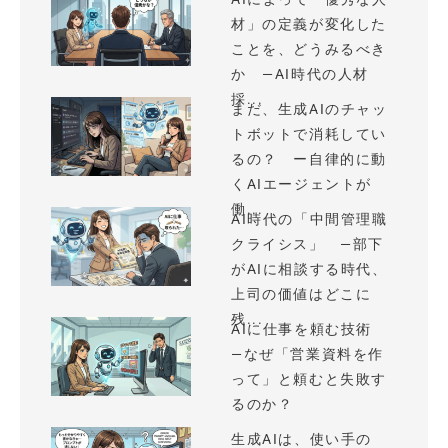
材」の定義が変化した
ことを、どうみるべき
か —AI時代の人材
採...
まだ、生成AIのチャッ
トボットで消耗してい
るの？ ー自律的に動
くAIエージェントが
働...
AI時代の「中間管理職
クライシス」 —部下
がAIに相談する時代、
上司の価値はどこに
残...
AIに仕事を頼む技術
—なぜ「営業資料を作
って」と頼むと失敗す
るのか？
生成AIは、使い手の