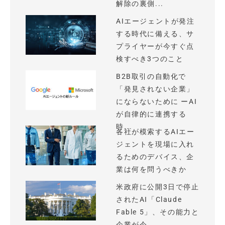
解除の裏側...
AIエージェントが発注
する時代に備える、サ
プライヤーが今すぐ点
検すべき3つのこと
B2B取引の自動化で
「発見されない企業」
にならないために ーAI
が自律的に連携する
時...
各社が模索するAIエー
ジェントを現場に入れ
るためのデバイス、企
業は何を問うべきか
米政府に公開3日で停止
されたAI「Claude
Fable 5」、その能力と
企業が今...