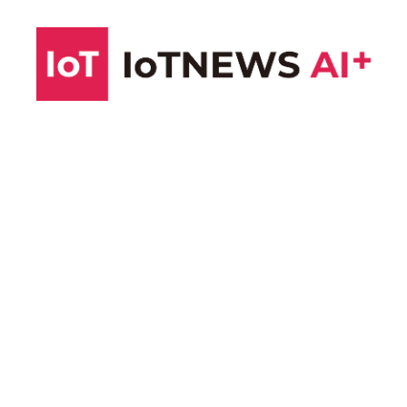
コ
ン
テ
ン
ツ
へ
ス
キ
ッ
プ