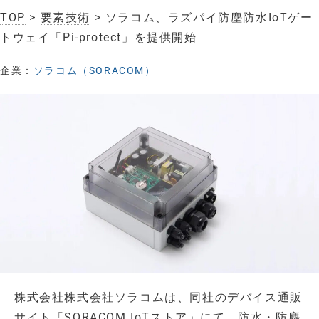
TOP
>
要素技術
> ソラコム、ラズパイ防塵防水IoTゲー
トウェイ「Pi-protect」を提供開始
企業：
ソラコム（SORACOM）
株式会社株式会社ソラコムは、同社のデバイス通販
サイト「SORACOM IoTストア」にて、防水・防塵