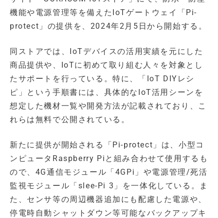
機能や電源管理等を備えたIoTゲートウェイ「Pi-
protect」の提供を、2024年2月5日から開始する。
同ストアでは、IoTデバイスの活用実績を元にした
商品提供や、IoTに初めて取り組む人々を対象とし
たサポートを行っている。特に、「IoT DIYレシ
ピ」という手順書には、具体的なIoT活用シーンを
想定した機材一覧や開発方法が記載されており、こ
れらは無料で公開されている。
新たに提供が開始される「Pi-protect」は、小型コ
ンピュータRaspberry Piと組み合わせて使用するも
ので、4G通信モジュール「4GPi」や電源管理/死活
監視モジュール「slee-Pi 3」を一体化している。ま
た、センサ等の周辺機器追加にも配慮した電源や、
停電時自動シャットダウン等可能なバックアップキ