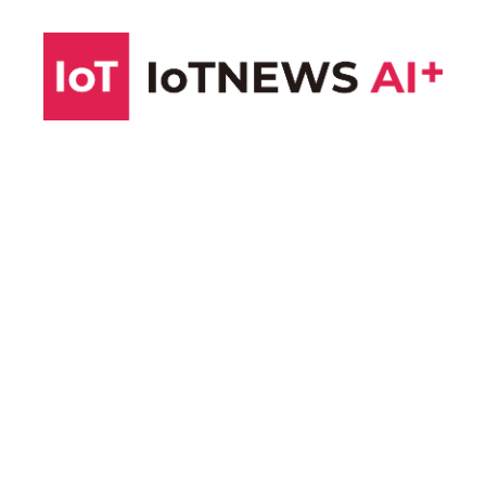
コ
ン
テ
ン
ツ
へ
ス
キ
ッ
プ