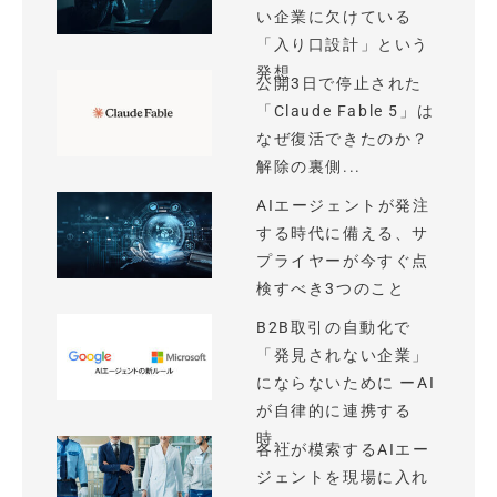
い企業に欠けている
「入り口設計」という
発想
公開3日で停止された
「Claude Fable 5」は
なぜ復活できたのか？
解除の裏側...
AIエージェントが発注
する時代に備える、サ
プライヤーが今すぐ点
検すべき3つのこと
B2B取引の自動化で
「発見されない企業」
にならないために ーAI
が自律的に連携する
時...
各社が模索するAIエー
ジェントを現場に入れ