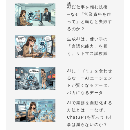
残...
AIに仕事を頼む技術
—なぜ「営業資料を作
って」と頼むと失敗す
るのか？
生成AIは、使い手の
「言語化能力」を暴
く、リトマス試験紙
AIに「ゴミ」を食わせ
るな ーAIエージェン
トが賢くなるデータ、
バカになるデータ
AIで業務を自動化する
方法とは ーなぜ、
ChatGPTを配っても仕
事は減らないのか？