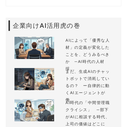
企業向けAI活用虎の巻
AIによって「優秀な人
材」の定義が変化した
ことを、どうみるべき
か —AI時代の人材
採...
まだ、生成AIのチャッ
トボットで消耗してい
るの？ ー自律的に動
くAIエージェントが
働...
AI時代の「中間管理職
クライシス」 —部下
がAIに相談する時代、
上司の価値はどこに