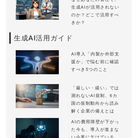
生成AIが活用されない
のか？どこで活用すべ
きか？
生成AI活用ガイド
AI導入「内製か外部支
援か」で悩む前に確認
すべき5つのこと
「厳しい・緩い」では
測れないAI規制、6カ
国の規制動向から読み
解く企業の備えとは
AIの費用障壁が下がっ
た今も、導入が進まな
い企業に欠けている