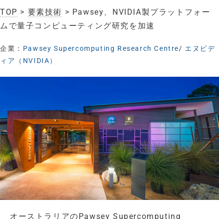
TOP
>
要素技術
> Pawsey、NVIDIA製プラットフォー
ムで量子コンピューティング研究を加速
企業：
Pawsey Supercomputing Research Centre
/
エヌビデ
ィア（NVIDIA）
オーストラリアのPawsey Supercomputing