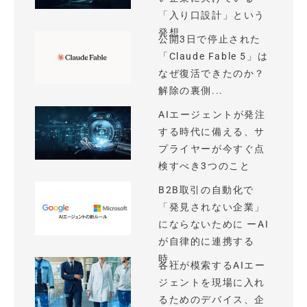
「入り口設計」という
発想
公開3日で停止された
「Claude Fable 5」は
なぜ復活できたのか？
解除の裏側...
AIエージェントが発注
する時代に備える、サ
プライヤーが今すぐ点
検すべき3つのこと
B2B取引の自動化で
「発見されない企業」
にならないために ーAI
が自律的に連携する
時...
各社が模索するAIエー
ジェントを現場に入れ
るためのデバイス、企