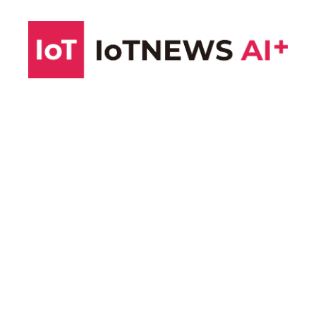
コ
ン
テ
ン
ツ
へ
ス
キ
ッ
プ