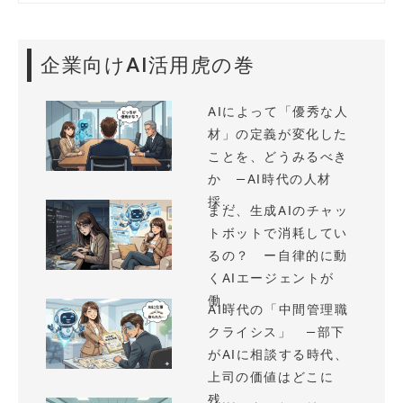
企業向けAI活用虎の巻
AIによって「優秀な人
材」の定義が変化した
ことを、どうみるべき
か —AI時代の人材
採...
まだ、生成AIのチャッ
トボットで消耗してい
るの？ ー自律的に動
くAIエージェントが
働...
AI時代の「中間管理職
クライシス」 —部下
がAIに相談する時代、
上司の価値はどこに
残...