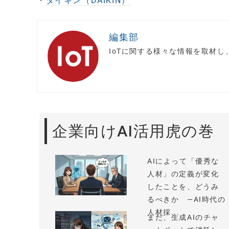
・
ダイキン（DAIKIN）
編集部
IoTに関する様々な情報を取材
企業向けAI活用虎の巻
AIによって「優秀な
人材」の定義が変化
したことを、どうみ
るべきか —AI時代の
人材採...
まだ、生成AIのチャ