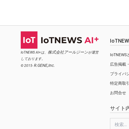
IoTN
株式会社アールジーン
IoTNEWS AI+は、
が運営
IoTNEW
しております。
広告掲載
R.GENE,Inc.
© 2015-
プライバ
特定商取
お問合せ
サイト
検