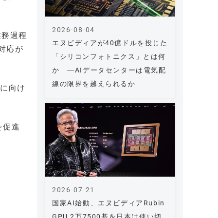
2026-08-04
業務過程
エヌビディアが40億ドルを投じた
対応が
「シリコンフォトニクス」とは何
か ―AIデータセンターは電気配
線の限界を越えられるか
化に向け
を促進
2026-07-21
国家AI始動、エヌビディアRubin
GPU 2万7500基を日本は使い切