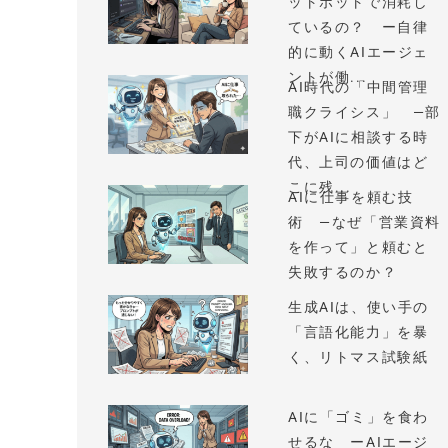
ットボットで消耗し
ているの？ ー自律
的に動くAIエージェ
ントが働...
AI時代の「中間管理
職クライシス」 —部
下がAIに相談する時
代、上司の価値はど
こに残...
AIに仕事を頼む技
術 —なぜ「営業資料
を作って」と頼むと
失敗するのか？
生成AIは、使い手の
「言語化能力」を暴
く、リトマス試験紙
AIに「ゴミ」を食わ
せるな ーAIエージ