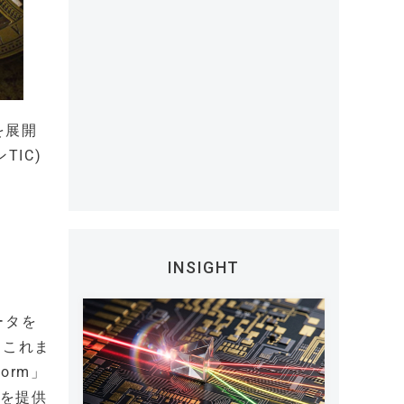
を展開
IC)
INSIGHT
ータを
。これま
orm」
ンを提供