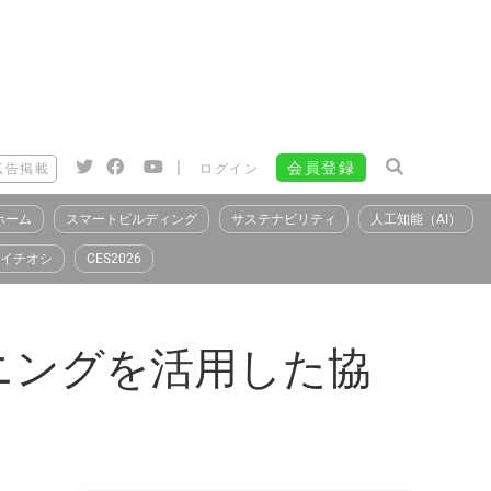
|
会員登録
広告掲載
ログイン
ホーム
スマートビルディング
サステナビリティ
人工知能（AI）
イチオシ
CES2026
ニングを活用した協