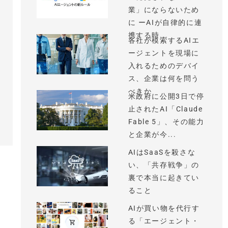
業」にならないため
に ーAIが自律的に連
携する時...
各社が模索するAIエ
ージェントを現場に
入れるためのデバイ
ス、企業は何を問う
べきか
米政府に公開3日で停
止されたAI「Claude
Fable 5」、その能力
と企業が今...
AIはSaaSを殺さな
い、「共存戦争」の
裏で本当に起きてい
ること
AIが買い物を代行す
る「エージェント・