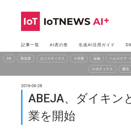
コ
ン
テ
ン
ツ
記事一覧
AI虎の巻
生成AI活用ガイド
D
へ
DX
製造業
ロジスティクス
小売業
金融
ヘルスケア・
ス
キ
ロボティクス
通信
ッ
プ
2016-06-28
ABEJA、ダイキ
業を開始