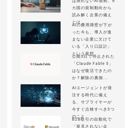
は測れないAI規制、6
カ国の規制動向から
読み解く企業の備え
とは
AIの費用障壁が下が
った今も、導入が進
まない企業に欠けて
いる「入り口設計」
という発想
公開3日で停止された
「Claude Fable 5」
はなぜ復活できたの
か？解除の裏側...
AIエージェントが発
注する時代に備え
る、サプライヤーが
今すぐ点検すべき3つ
のこと
B2B取引の自動化で
「発見されない企