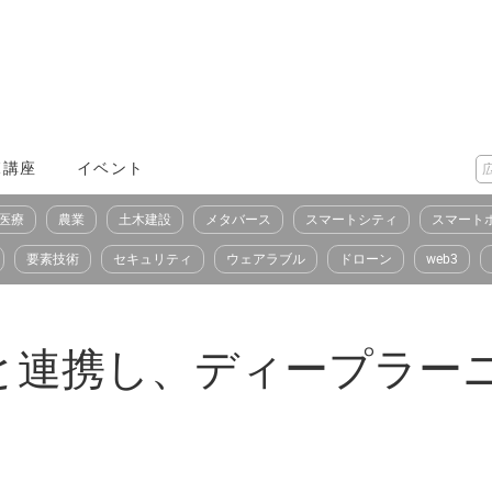
X講座
イベント
医療
農業
土木建設
メタバース
スマートシティ
スマート
要素技術
セキュリティ
ウェアラブル
ドローン
web3
ンと連携し、ディープラー