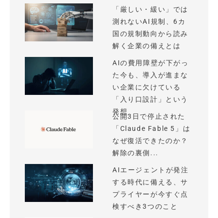
「厳しい・緩い」では
測れないAI規制、6カ
国の規制動向から読み
解く企業の備えとは
AIの費用障壁が下がっ
た今も、導入が進まな
い企業に欠けている
「入り口設計」という
発想
公開3日で停止された
「Claude Fable 5」は
なぜ復活できたのか？
解除の裏側...
AIエージェントが発注
する時代に備える、サ
プライヤーが今すぐ点
検すべき3つのこと