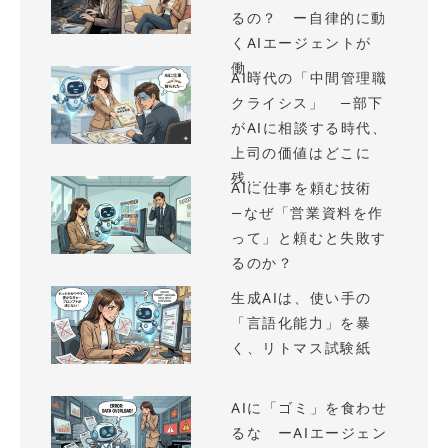
るの？ ー自律的に動
くAIエージェントが
働...
AI時代の「中間管理職
クライシス」 —部下
がAIに相談する時代、
上司の価値はどこに
残...
AIに仕事を頼む技術
—なぜ「営業資料を作
って」と頼むと失敗す
るのか？
生成AIは、使い手の
「言語化能力」を暴
く、リトマス試験紙
AIに「ゴミ」を食わせ
るな ーAIエージェン