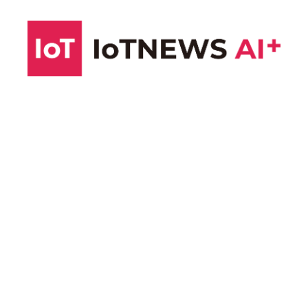
コ
ン
テ
ン
ツ
へ
ス
キ
ッ
プ