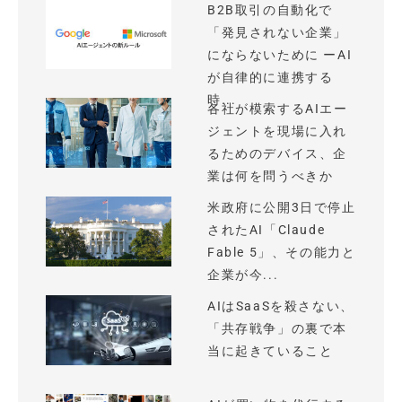
B2B取引の自動化で
「発見されない企業」
にならないために ーAI
が自律的に連携する
時...
各社が模索するAIエー
ジェントを現場に入れ
るためのデバイス、企
業は何を問うべきか
米政府に公開3日で停止
されたAI「Claude
Fable 5」、その能力と
企業が今...
AIはSaaSを殺さない、
「共存戦争」の裏で本
当に起きていること