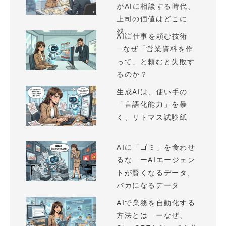
がAIに相談する時代、
上司の価値はどこに
残...
AIに仕事を頼む技術
—なぜ「営業資料を作
って」と頼むと失敗す
るのか？
生成AIは、使い手の
「言語化能力」を暴
く、リトマス試験紙
AIに「ゴミ」を食わせ
るな ーAIエージェン
トが賢くなるデータ、
バカになるデータ
AIで業務を自動化する
方法とは ーなぜ、