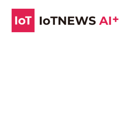
コ
ン
テ
ン
ツ
へ
ス
キ
ッ
プ