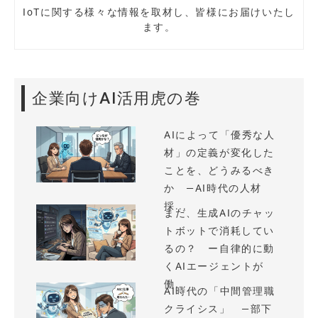
IoTに関する様々な情報を取材し、皆様にお届けいたし
ます。
企業向けAI活用虎の巻
AIによって「優秀な人
材」の定義が変化した
ことを、どうみるべき
か —AI時代の人材
採...
まだ、生成AIのチャッ
トボットで消耗してい
るの？ ー自律的に動
くAIエージェントが
働...
AI時代の「中間管理職
クライシス」 —部下