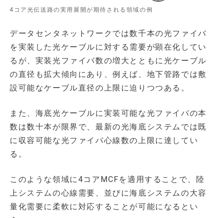
4コア光伝送路の実用展開が期待される領域の例
データセンタネットワークでは数千本の光ファイバ
を実装した光ケーブルに対する需要が顕在化してい
るが、実装光ファイバ数の増大とともに光ケーブル
の直径も拡大傾向にあり、例えば、地下管路では敷
設可能なケーブル直径の上限に迫りつつある。
また、海底光ケーブルに実装可能な光ファイバの本
数は数十本が限界で、最新の光海底システムでは既
に収容可能な光ファイバ心線数の上限に達してい
る。
このような領域に4コアMCFを適用することで、陸
上システムの心線需要、並びに海底システムの大容
量化需要に柔軟に対応することが可能になるとい