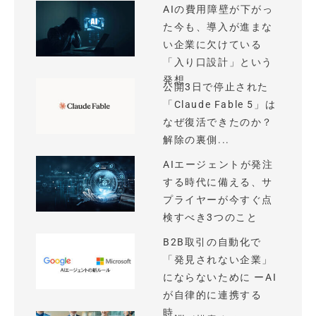
AIの費用障壁が下がっ
た今も、導入が進まな
い企業に欠けている
「入り口設計」という
発想
公開3日で停止された
「Claude Fable 5」は
なぜ復活できたのか？
解除の裏側...
AIエージェントが発注
する時代に備える、サ
プライヤーが今すぐ点
検すべき3つのこと
B2B取引の自動化で
「発見されない企業」
にならないために ーAI
が自律的に連携する
時...