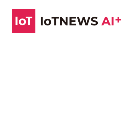
コ
ン
テ
ン
ツ
へ
ス
キ
ッ
プ