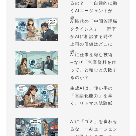
るの？ ー自律的に動
くAIエージェントが
働...
AI時代の「中間管理職
クライシス」 —部下
がAIに相談する時代、
上司の価値はどこに
残...
AIに仕事を頼む技術
—なぜ「営業資料を作
って」と頼むと失敗す
るのか？
生成AIは、使い手の
「言語化能力」を暴
く、リトマス試験紙
AIに「ゴミ」を食わせ
るな ーAIエージェン