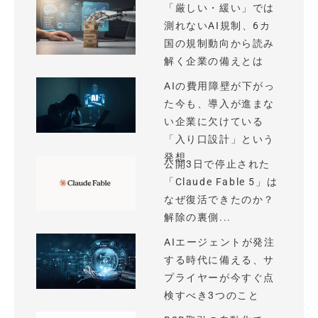
「厳しい・緩い」では
測れないAI規制、6カ
国の規制動向から読み
解く企業の備えとは
AIの費用障壁が下がっ
た今も、導入が進まな
い企業に欠けている
「入り口設計」という
発想
公開3日で停止された
「Claude Fable 5」は
なぜ復活できたのか？
解除の裏側...
AIエージェントが発注
する時代に備える、サ
プライヤーが今すぐ点
検すべき3つのこと