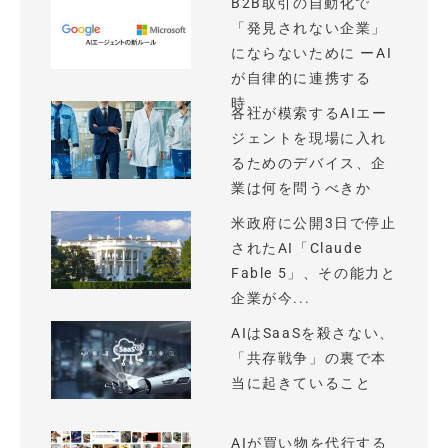
B2B取引の自動化で
「発見されない企業」
にならないために ーAI
が自律的に連携する
時...
各社が模索するAIエー
ジェントを現場に入れ
るためのデバイス、企
業は何を問うべきか
米政府に公開3日で停止
されたAI「Claude
Fable 5」、その能力と
企業が今...
AIはSaaSを殺さない、
「共存戦争」の裏で本
当に起きていること
AIが買い物を代行する