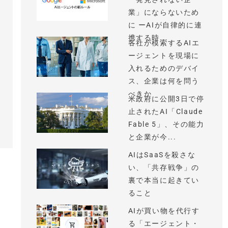
業」にならないため
に ーAIが自律的に連
携する時...
各社が模索するAIエ
ージェントを現場に
入れるためのデバイ
ス、企業は何を問う
べきか
米政府に公開3日で停
止されたAI「Claude
Fable 5」、その能力
と企業が今...
AIはSaaSを殺さな
い、「共存戦争」の
裏で本当に起きてい
ること
AIが買い物を代行す
る「エージェント・