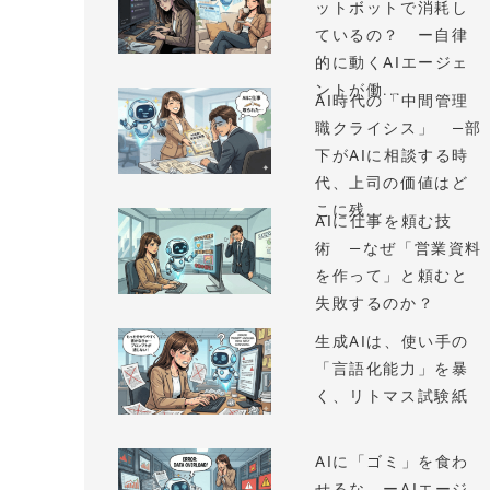
ットボットで消耗し
ているの？ ー自律
的に動くAIエージェ
ントが働...
AI時代の「中間管理
職クライシス」 —部
下がAIに相談する時
代、上司の価値はど
こに残...
AIに仕事を頼む技
術 —なぜ「営業資料
を作って」と頼むと
失敗するのか？
生成AIは、使い手の
「言語化能力」を暴
く、リトマス試験紙
AIに「ゴミ」を食わ
せるな ーAIエージ