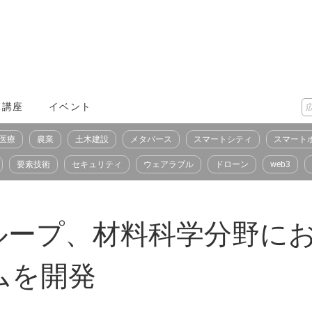
X講座
イベント
医療
農業
土木建設
メタバース
スマートシティ
スマート
要素技術
セキュリティ
ウェアラブル
ドローン
web3
ループ、材料科学分野に
ムを開発