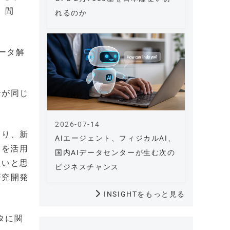
」間
れるのか
ータ解
者が同じ
2026-07-14
より、新
AIエージェント、フィジカルAI、
習を活用
国内AIデータセンターが生む次の
たいと思
ビジネスチャンス
研究開発
INSIGHTをもっと見る
タに関