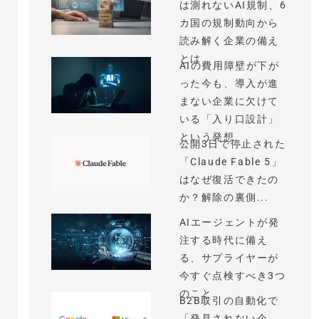
は測れないAI規制、6
カ国の規制動向から
読み解く企業の備え
とは
AIの費用障壁が下が
った今も、導入が進
まない企業に欠けて
いる「入り口設計」
という発想
公開3日で停止された
「Claude Fable 5」
はなぜ復活できたの
か？解除の裏側...
AIエージェントが発
注する時代に備え
る、サプライヤーが
今すぐ点検すべき3つ
のこと
B2B取引の自動化で
「発見されない企