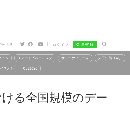
|
会員登録
広告掲載
ログイン
ホーム
スマートビルディング
サステナビリティ
人工知能（AI）
イチオシ
CES2026
おける全国規模のデー