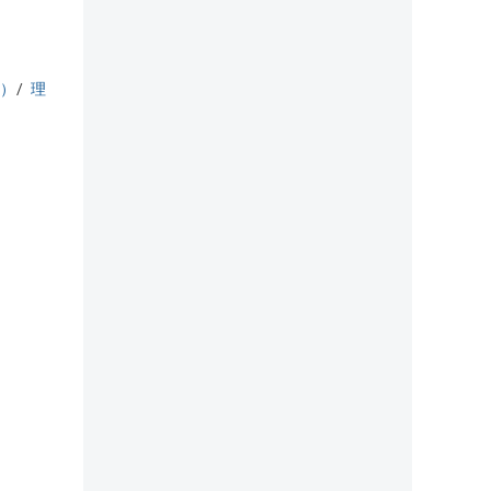
o）
/
理