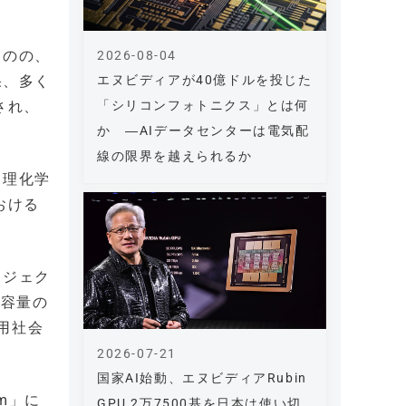
ものの、
2026-08-04
エヌビディアが40億ドルを投じた
果、多く
「シリコンフォトニクス」とは何
され、
か ―AIデータセンターは電気配
線の限界を越えられるか
、理化学
おける
ロジェク
大容量の
用社会
2026-07-21
国家AI始動、エヌビディアRubin
m」に
GPU 2万7500基を日本は使い切