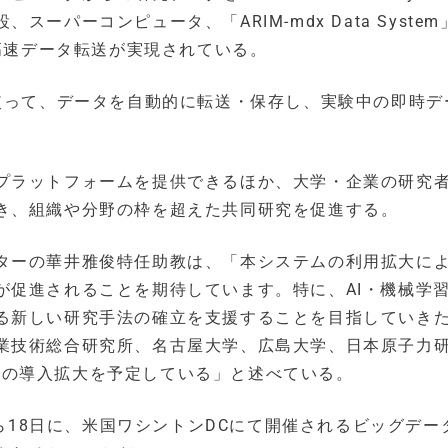
パーコンピュータ、「ARIM-mdx Data System
超高速データ転送が実現されている。
を使って、データを自動的に転送・保存し、実験中の即時デ
プラットフォームを提供できるほか、大学・企業の研究
き、組織や分野の枠を超えた共同研究を促進する。
ターの華井雅俊特任助教は、「本システムの利用拡大に
が促進されることを期待しています。特に、AI・機械学
る新しい研究手法の確立を支援することを目指していき
業技術総合研究所、名古屋大学、広島大学、日本原子力
などへの導入拡大を予定している」と述べている。
から18日に、米国ワシントンDCにて開催されるビッグデー