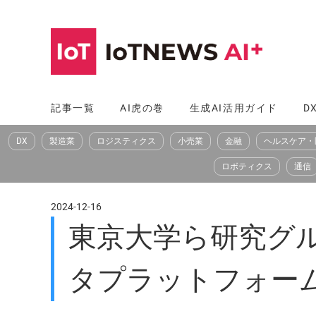
コ
ン
テ
ン
ツ
記事一覧
AI虎の巻
生成AI活用ガイド
D
へ
DX
製造業
ロジスティクス
小売業
金融
ヘルスケア・
ス
キ
ロボティクス
通信
ッ
プ
2024-12-16
東京大学ら研究グ
タプラットフォー