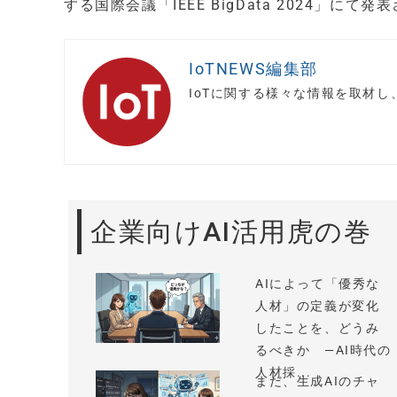
する国際会議「IEEE BigData 2024」にて
IoTNEWS編集部
IoTに関する様々な情報を取材
企業向けAI活用虎の巻
AIによって「優秀な
人材」の定義が変化
したことを、どうみ
るべきか —AI時代の
人材採...
まだ、生成AIのチャ