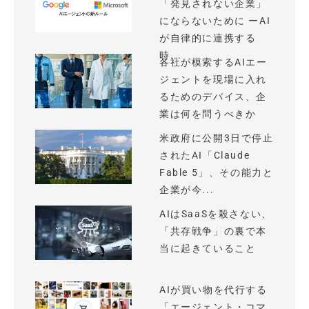
「発見されない企業」
にならないために ーAI
が自律的に連携する
時...
各社が模索するAIエー
ジェントを現場に入れ
るためのデバイス、企
業は何を問うべきか
米政府に公開3日で停止
されたAI「Claude
Fable 5」、その能力と
企業が今...
AIはSaaSを殺さない、
「共存戦争」の裏で本
当に起きていること
AIが買い物を代行する
「エージェント・コマ