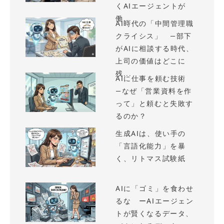
くAIエージェントが
働...
AI時代の「中間管理職
クライシス」 —部下
がAIに相談する時代、
上司の価値はどこに
残...
AIに仕事を頼む技術
—なぜ「営業資料を作
って」と頼むと失敗す
るのか？
生成AIは、使い手の
「言語化能力」を暴
く、リトマス試験紙
AIに「ゴミ」を食わせ
るな ーAIエージェン
トが賢くなるデータ、