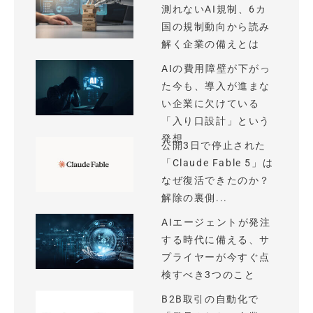
測れないAI規制、6カ
国の規制動向から読み
解く企業の備えとは
AIの費用障壁が下がっ
た今も、導入が進まな
い企業に欠けている
「入り口設計」という
発想
公開3日で停止された
「Claude Fable 5」は
なぜ復活できたのか？
解除の裏側...
AIエージェントが発注
する時代に備える、サ
プライヤーが今すぐ点
検すべき3つのこと
B2B取引の自動化で