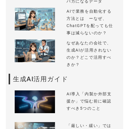
バカになるデータ
AIで業務を自動化する
方法とは ーなぜ、
ChatGPTを配っても仕
事は減らないのか？
なぜあなたの会社で、
生成AIが活用されない
のか？どこで活用すべ
きか？
生成AI活用ガイド
AI導入「内製か外部支
援か」で悩む前に確認
すべき5つのこと
「厳しい・緩い」では