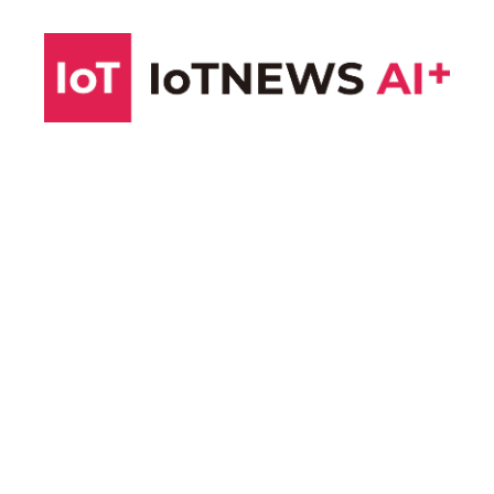
コ
ン
テ
ン
ツ
へ
ス
キ
ッ
プ