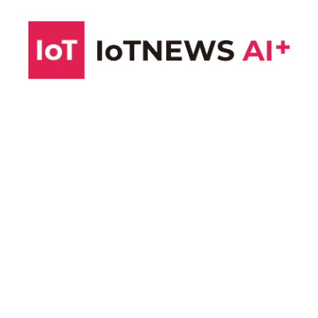
コ
ン
テ
ン
ツ
へ
ス
キ
ッ
プ