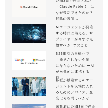
公開3日で停止された
「Claude Fable 5」は
なぜ復活できたのか？
解除の裏側...
AIエージェントが発注
する時代に備える、サ
プライヤーが今すぐ点
検すべき3つのこと
B2B取引の自動化で
「発見されない企業」
にならないために ーAI
が自律的に連携する
時...
各社が模索するAIエー
ジェントを現場に入れ
るためのデバイス、企
業は何を問うべきか
米政府に公開3日で停止