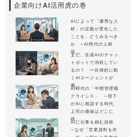
企業向けAI活用虎の巻
AIによって「優秀な人
材」の定義が変化した
ことを、どうみるべき
か —AI時代の人材
採...
まだ、生成AIのチャッ
トボットで消耗してい
るの？ ー自律的に動
くAIエージェントが
働...
AI時代の「中間管理職
クライシス」 —部下
がAIに相談する時代、
上司の価値はどこに
残...
AIに仕事を頼む技術
—なぜ「営業資料を作