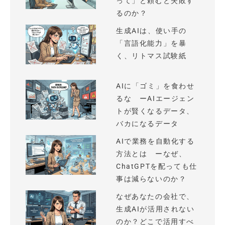
って」と頼むと失敗す
るのか？
生成AIは、使い手の
「言語化能力」を暴
く、リトマス試験紙
AIに「ゴミ」を食わせ
るな ーAIエージェン
トが賢くなるデータ、
バカになるデータ
AIで業務を自動化する
方法とは ーなぜ、
ChatGPTを配っても仕
事は減らないのか？
なぜあなたの会社で、
生成AIが活用されない
のか？どこで活用すべ