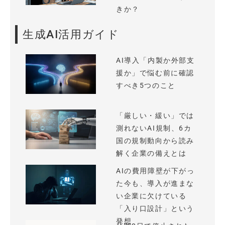
きか？
生成AI活用ガイド
AI導入「内製か外部支
援か」で悩む前に確認
すべき5つのこと
「厳しい・緩い」では
測れないAI規制、6カ
国の規制動向から読み
解く企業の備えとは
AIの費用障壁が下がっ
た今も、導入が進まな
い企業に欠けている
「入り口設計」という
発想