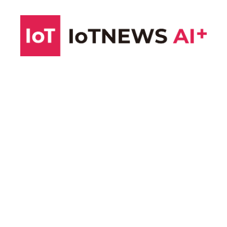
コ
ン
テ
ン
ツ
へ
ス
キ
ッ
プ