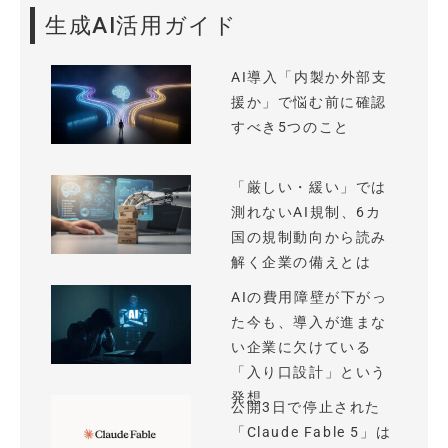
生成AI活用ガイド
AI導入「内製か外部支
援か」で悩む前に確認
すべき5つのこと
「厳しい・緩い」では
測れないAI規制、6カ
国の規制動向から読み
解く企業の備えとは
AIの費用障壁が下がっ
た今も、導入が進まな
い企業に欠けている
「入り口設計」という
発想
公開3日で停止された
「Claude Fable 5」は