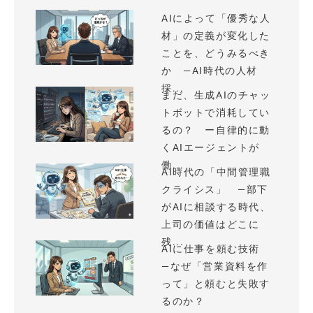
AIによって「優秀な人
材」の定義が変化した
ことを、どうみるべき
か —AI時代の人材
採...
まだ、生成AIのチャッ
トボットで消耗してい
るの？ ー自律的に動
くAIエージェントが
働...
AI時代の「中間管理職
クライシス」 —部下
がAIに相談する時代、
上司の価値はどこに
残...
AIに仕事を頼む技術
—なぜ「営業資料を作
って」と頼むと失敗す
るのか？