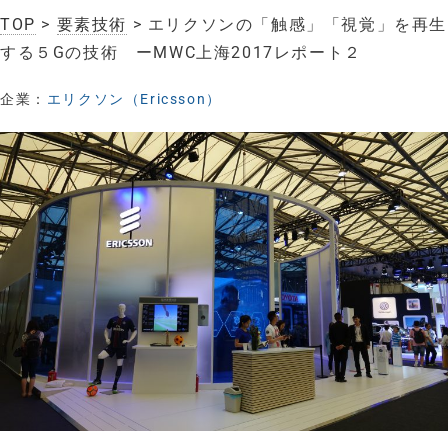
TOP
>
要素技術
> エリクソンの「触感」「視覚」を再生
する５Gの技術 ーMWC上海2017レポート２
企業：
エリクソン（Ericsson）