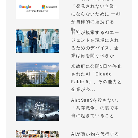
「発見されない企業」
にならないために ーAI
が自律的に連携する
時...
各社が模索するAIエー
ジェントを現場に入れ
るためのデバイス、企
業は何を問うべきか
米政府に公開3日で停止
されたAI「Claude
Fable 5」、その能力と
企業が今...
AIはSaaSを殺さない、
「共存戦争」の裏で本
当に起きていること
AIが買い物を代行する