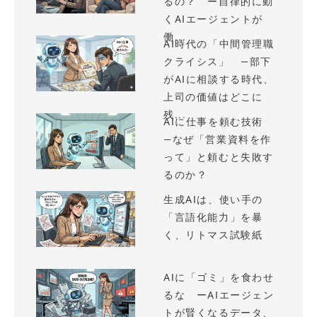
るの？ ー自律的に動
くAIエージェントが
働...
AI時代の「中間管理職
クライシス」 —部下
がAIに相談する時代、
上司の価値はどこに
残...
AIに仕事を頼む技術
—なぜ「営業資料を作
って」と頼むと失敗す
るのか？
生成AIは、使い手の
「言語化能力」を暴
く、リトマス試験紙
AIに「ゴミ」を食わせ
るな ーAIエージェン
トが賢くなるデータ、