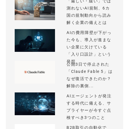
「厳しい・緩い」では
測れないAI規制、6カ
国の規制動向から読み
解く企業の備えとは
AIの費用障壁が下がっ
た今も、導入が進まな
い企業に欠けている
「入り口設計」という
発想
公開3日で停止された
「Claude Fable 5」は
なぜ復活できたのか？
解除の裏側...
AIエージェントが発注
する時代に備える、サ
プライヤーが今すぐ点
検すべき3つのこと
B2B取引の自動化で