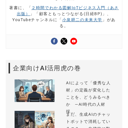
著書に、「
２時間でわかる図解IoTビジネス入門（あさ
出版）
」「顧客ともっとつながる(日経BP)」、
YouTubeチャンネルに「
小泉耕二の未来大学
」があ
る。
企業向けAI活用虎の巻
AIによって「優秀な人
材」の定義が変化した
ことを、どうみるべき
か —AI時代の人材
採...
まだ、生成AIのチャッ
トボットで消耗してい