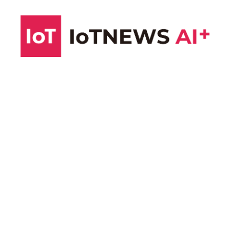
コ
ン
テ
ン
ツ
へ
ス
キ
ッ
プ