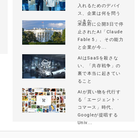
入れるためのデバイ
ス、企業は何を問う
べきか
米政府に公開3日で停
止されたAI「Claude
Fable 5」、その能力
と企業が今...
AIはSaaSを殺さな
い、「共存戦争」の
裏で本当に起きてい
ること
AIが買い物を代行す
る「エージェント・
コマース」時代、
Googleが提唱する
Univ...