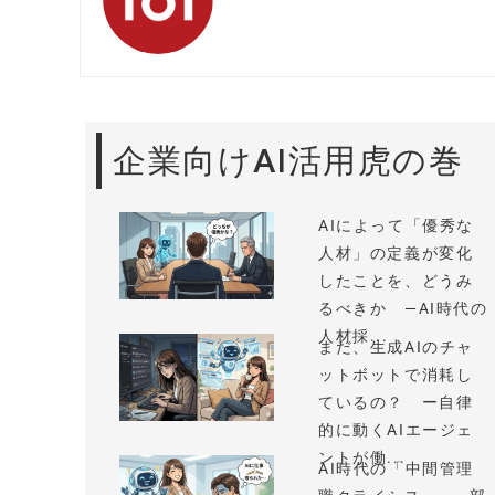
企業向けAI活用虎の巻
AIによって「優秀な
人材」の定義が変化
したことを、どうみ
るべきか —AI時代の
人材採...
まだ、生成AIのチャ
ットボットで消耗し
ているの？ ー自律
的に動くAIエージェ
ントが働...
AI時代の「中間管理