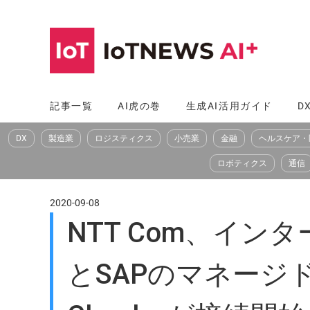
コ
ン
テ
ン
ツ
記事一覧
AI虎の巻
生成AI活用ガイド
D
へ
DX
製造業
ロジスティクス
小売業
金融
ヘルスケア・
ス
キ
ロボティクス
通信
ッ
プ
2020-09-08
NTT Com、インターコ
とSAPのマネージドク