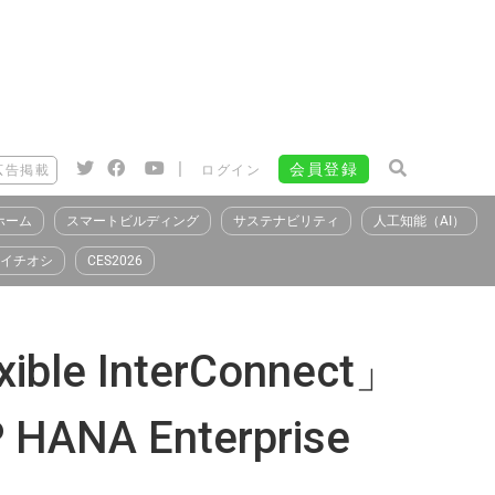
|
会員登録
広告掲載
ログイン
ホーム
スマートビルディング
サステナビリティ
人工知能（AI）
イチオシ
CES2026
 InterConnect」
 Enterprise