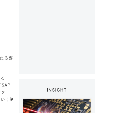
主たる要
。
いる
SAP
INSIGHT
ンター
という例