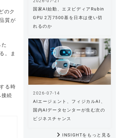
2026-07-21
国家AI始動、エヌビディアRubin
などのク
GPU 2万7500基を日本は使い切
品質が
れるのか
るた
る。ま
する時
2026-07-14
へ接続
AIエージェント、フィジカルAI、
国内AIデータセンターが生む次の
ビジネスチャンス
INSIGHTをもっと見る