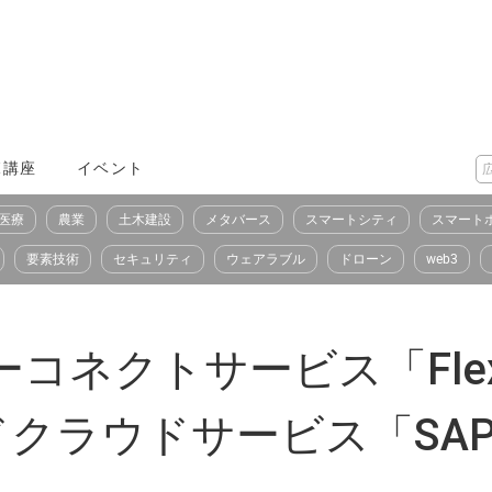
X講座
イベント
医療
農業
土木建設
メタバース
スマートシティ
スマート
要素技術
セキュリティ
ウェアラブル
ドローン
web3
ネクトサービス「Flexible
ラウドサービス「SAP HANA