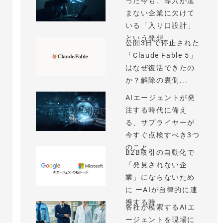
った今も、導入が進
まない企業に欠けて
いる「入り口設計」
という発想
公開3日で停止された
「Claude Fable 5」
はなぜ復活できたの
か？解除の裏側...
AIエージェントが発
注する時代に備え
る、サプライヤーが
今すぐ点検すべき3つ
のこと
B2B取引の自動化で
「発見されない企
業」にならないため
に ーAIが自律的に連
携する時...
各社が模索するAIエ
ージェントを現場に