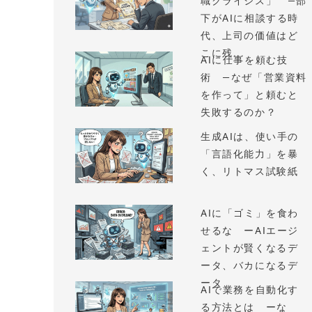
職クライシス」 —部
下がAIに相談する時
代、上司の価値はど
こに残...
AIに仕事を頼む技
術 —なぜ「営業資料
を作って」と頼むと
失敗するのか？
生成AIは、使い手の
「言語化能力」を暴
く、リトマス試験紙
AIに「ゴミ」を食わ
せるな ーAIエージ
ェントが賢くなるデ
ータ、バカになるデ
ータ
AIで業務を自動化す
る方法とは ーな