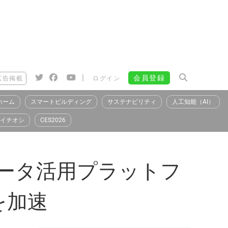
|
会員登録
広告掲載
ログイン
ホーム
スマートビルディング
サステナビリティ
人工知能（AI）
イチオシ
CES2026
、データ活用プラットフ
を加速