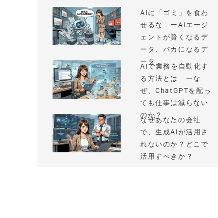
AIに「ゴミ」を食わ
せるな ーAIエージ
ェントが賢くなるデ
ータ、バカになるデ
ータ
AIで業務を自動化す
る方法とは ーな
ぜ、ChatGPTを配っ
ても仕事は減らない
のか？
なぜあなたの会社
で、生成AIが活用さ
れないのか？どこで
活用すべきか？