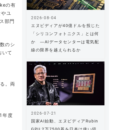
keの有
量やユ
2026-08-04
ス部門
エヌビディアが40億ドルを投じた
「シリコンフォトニクス」とは何
か ―AIデータセンターは電気配
複数のシ
線の限界を越えられるか
おいて
する。両
2026-07-21
21年度
国家AI始動、エヌビディアRubin
GPU 2万7500基を日本は使い切