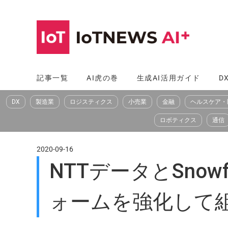
コ
ン
テ
ン
ツ
記事一覧
AI虎の巻
生成AI活用ガイド
D
へ
DX
製造業
ロジスティクス
小売業
金融
ヘルスケア・
ス
キ
ロボティクス
通信
ッ
プ
2020-09-16
NTTデータとSno
ォームを強化して