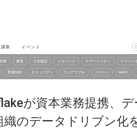
X講座
イベント
医療
農業
土木建設
メタバース
スマートシティ
スマート
要素技術
セキュリティ
ウェアラブル
ドローン
web3
wflakeが資本業務提携
組織のデータドリブン化