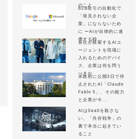
のこと
B2B取引の自動化で
「発見されない企
業」にならないため
に ーAIが自律的に連
携する時...
各社が模索するAIエ
ージェントを現場に
入れるためのデバイ
ス、企業は何を問う
べきか
米政府に公開3日で停
止されたAI「Claude
Fable 5」、その能力
と企業が今...
AIはSaaSを殺さな
い、「共存戦争」の
裏で本当に起きてい
ること