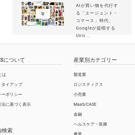
AIが買い物を代行す
る「エージェント・
コマース」時代、
Googleが提唱する
Univ...
EWSについて
産業別カテゴリー
Sとは
製造業
・タイアップ
ロジスティクス
シーポリシー
小売業
引法に基づく表示
MaaS/CASE
金融
ヘルスケア・医療
内検索
農業