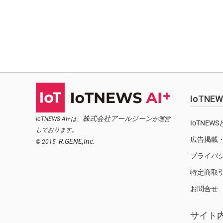
IoTN
株式会社アールジーン
IoTNEWS AI+は、
が運営
IoTNEW
しております。
広告掲載
R.GENE,Inc.
© 2015-
プライバ
特定商取
お問合せ
サイト