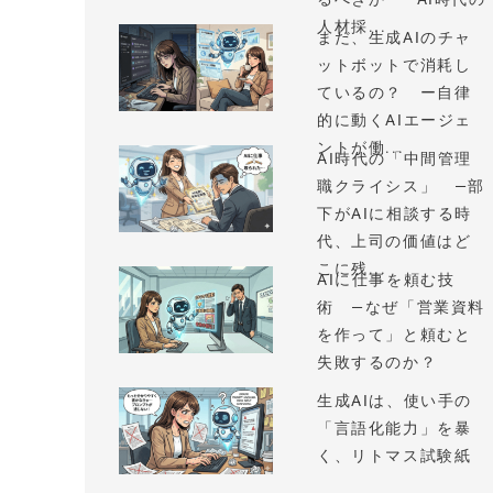
人材採...
まだ、生成AIのチャ
ットボットで消耗し
ているの？ ー自律
的に動くAIエージェ
ントが働...
AI時代の「中間管理
職クライシス」 —部
下がAIに相談する時
代、上司の価値はど
こに残...
AIに仕事を頼む技
術 —なぜ「営業資料
を作って」と頼むと
失敗するのか？
生成AIは、使い手の
「言語化能力」を暴
く、リトマス試験紙