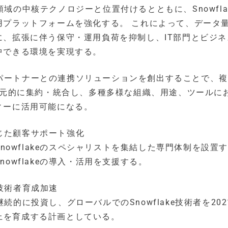
用領域の中核テクノロジーと位置付けるとともに、Snowfla
用プラットフォームを強化する。 これによって、データ
、拡張に伴う保守・運用負荷を抑制し、IT部門とビジネ
中できる環境を実現する。
ジーパートナーとの連携ソリューションを創出することで、
一元的に集約・統合し、多種多様な組織、用途、ツールに
ィーに活用可能になる。
通じた顧客サポート強化
Snowflakeのスペシャリストを集結した専門体制を設置
owflakeの導入・活用を支援する。
e技術者育成加速
に継続的に投資し、グローバルでのSnowflake技術者を20
名以上を育成する計画としている。