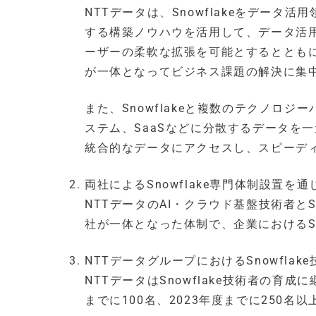
NTTデータは、Snowflakeをデータ活
する構築ノウハウを活用して、データ活
ーザーの柔軟な拡張を可能とするとともに
が一体となってビジネス課題の解決に集
また、Snowflakeと複数のテクノロ
ステム、SaaSなどに分散するデータを
統合的なデータにアクセスし、スピーデ
両社によるSnowflake専門体制設置を
NTTデータのAI・クラウド基盤技術者と
社が一体となった体制で、企業におけるSn
NTTデータグループにおけるSnowflak
NTTデータはSnowflake技術者の育成
までに100名、2023年度までに250