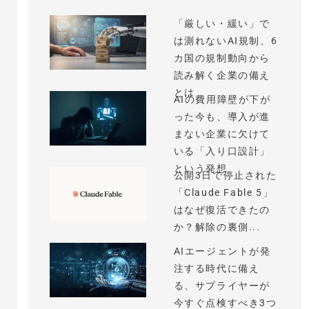
「厳しい・緩い」で
は測れないAI規制、6
カ国の規制動向から
読み解く企業の備え
とは
AIの費用障壁が下が
った今も、導入が進
まない企業に欠けて
いる「入り口設計」
という発想
公開3日で停止された
「Claude Fable 5」
はなぜ復活できたの
か？解除の裏側...
AIエージェントが発
注する時代に備え
る、サプライヤーが
今すぐ点検すべき3つ