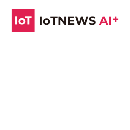
コ
ン
テ
ン
ツ
へ
ス
キ
ッ
プ