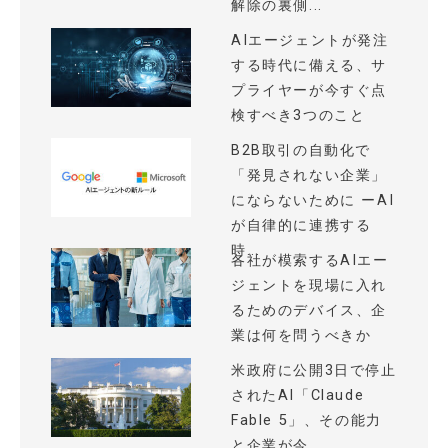
解除の裏側...
AIエージェントが発注
する時代に備える、サ
プライヤーが今すぐ点
検すべき3つのこと
B2B取引の自動化で
「発見されない企業」
にならないために ーAI
が自律的に連携する
時...
各社が模索するAIエー
ジェントを現場に入れ
るためのデバイス、企
業は何を問うべきか
米政府に公開3日で停止
されたAI「Claude
Fable 5」、その能力
と企業が今...