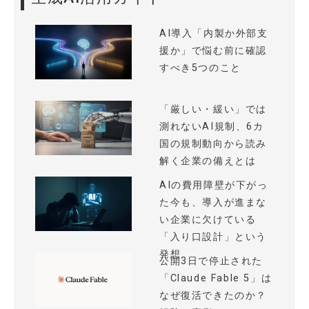
AI導入「内製か外部支
援か」で悩む前に確認
すべき5つのこと
「厳しい・緩い」では
測れないAI規制、6カ
国の規制動向から読み
解く企業の備えとは
AIの費用障壁が下がっ
た今も、導入が進まな
い企業に欠けている
「入り口設計」という
発想
公開3日で停止された
「Claude Fable 5」は
なぜ復活できたのか？