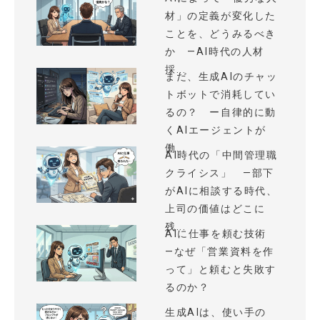
材」の定義が変化した
ことを、どうみるべき
か —AI時代の人材
採...
まだ、生成AIのチャッ
トボットで消耗してい
るの？ ー自律的に動
くAIエージェントが
働...
AI時代の「中間管理職
クライシス」 —部下
がAIに相談する時代、
上司の価値はどこに
残...
AIに仕事を頼む技術
—なぜ「営業資料を作
って」と頼むと失敗す
るのか？
生成AIは、使い手の