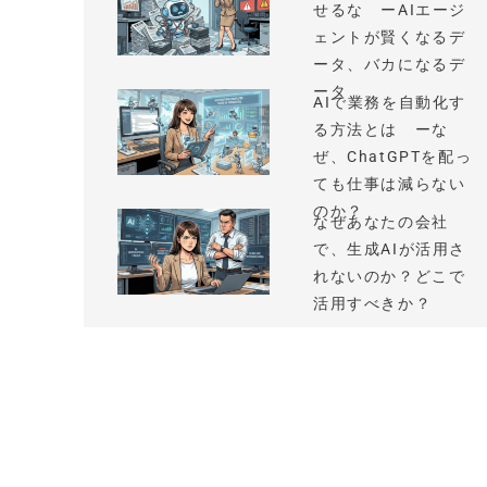
せるな ーAIエージ
ェントが賢くなるデ
ータ、バカになるデ
ータ
AIで業務を自動化す
る方法とは ーな
ぜ、ChatGPTを配っ
ても仕事は減らない
のか？
なぜあなたの会社
で、生成AIが活用さ
れないのか？どこで
活用すべきか？