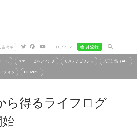
|
会員登録
広告掲載
ログイン
ホーム
スマートビルディング
サステナビリティ
人工知能（AI）
イチオシ
CES2026
サから得るライフログ
開始