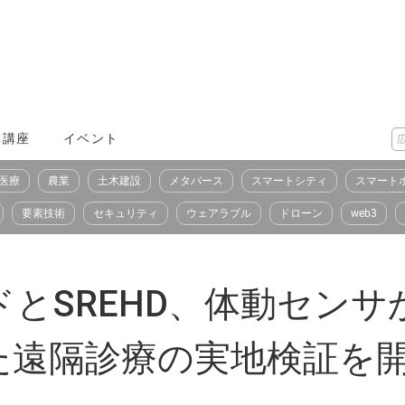
X講座
イベント
医療
農業
土木建設
メタバース
スマートシティ
スマート
要素技術
セキュリティ
ウェアラブル
ドローン
web3
とSREHD、体動セン
た遠隔診療の実地検証を