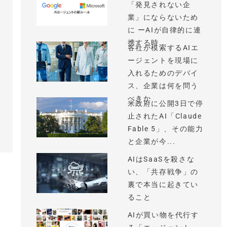
「発見されない企
業」にならないため
に ーAIが自律的に連
携する時...
各社が模索するAIエ
ージェントを現場に
入れるためのデバイ
ス、企業は何を問う
べきか
米政府に公開3日で停
止されたAI「Claude
Fable 5」、その能力
と企業が今...
AIはSaaSを殺さな
い、「共存戦争」の
裏で本当に起きてい
ること
AIが買い物を代行す