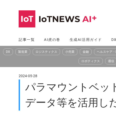
コ
ン
テ
ン
ツ
記事一覧
AI虎の巻
生成AI活用ガイド
D
へ
DX
製造業
ロジスティクス
小売業
金融
ヘルスケア・
ス
キ
ロボティクス
通信
ッ
プ
2024-05-28
パラマウントベッド
データ等を活用し