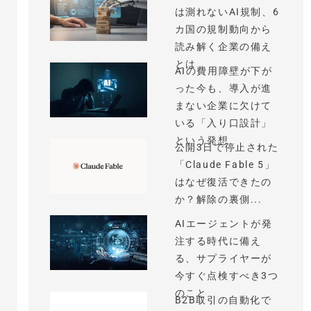
は測れないAI規制、6
カ国の規制動向から
読み解く企業の備え
とは
AIの費用障壁が下が
った今も、導入が進
まない企業に欠けて
いる「入り口設計」
という発想
公開3日で停止された
「Claude Fable 5」
はなぜ復活できたの
か？解除の裏側...
AIエージェントが発
注する時代に備え
る、サプライヤーが
今すぐ点検すべき3つ
のこと
B2B取引の自動化で