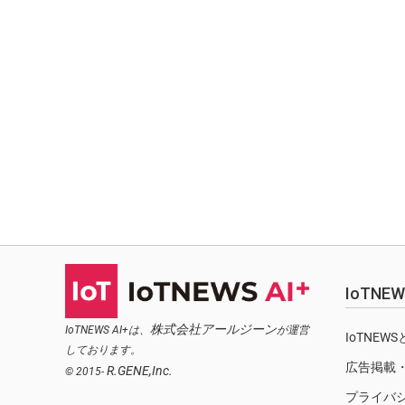
IoTN
株式会社アールジーン
IoTNEWS AI+は、
が運営
IoTNEW
しております。
広告掲載
R.GENE,Inc.
© 2015-
プライバ