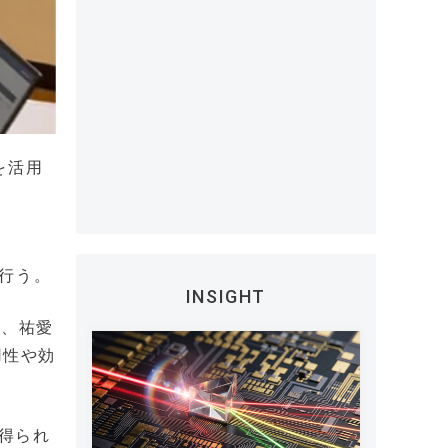
を活用
を行う。
INSIGHT
を、祐愛
用性や効
得られ