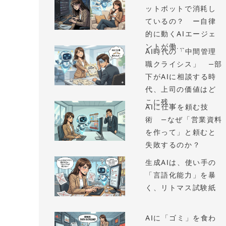
ットボットで消耗し
ているの？ ー自律
的に動くAIエージェ
ントが働...
AI時代の「中間管理
職クライシス」 —部
下がAIに相談する時
代、上司の価値はど
こに残...
AIに仕事を頼む技
術 —なぜ「営業資料
を作って」と頼むと
失敗するのか？
生成AIは、使い手の
「言語化能力」を暴
く、リトマス試験紙
AIに「ゴミ」を食わ