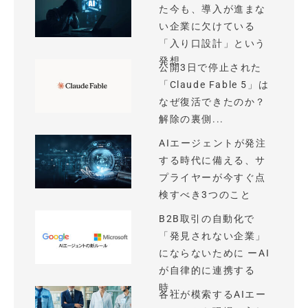
た今も、導入が進まな
い企業に欠けている
「入り口設計」という
発想
公開3日で停止された
「Claude Fable 5」は
なぜ復活できたのか？
解除の裏側...
AIエージェントが発注
する時代に備える、サ
プライヤーが今すぐ点
検すべき3つのこと
B2B取引の自動化で
「発見されない企業」
にならないために ーAI
が自律的に連携する
時...
各社が模索するAIエー