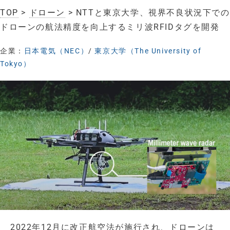
TOP
>
ドローン
> NTTと東京大学、視界不良状況下での
ドローンの航法精度を向上するミリ波RFIDタグを開発
企業：
日本電気（NEC）
/
東京大学（The University of
Tokyo）
2022年12月に改正航空法が施行され、ドローンは