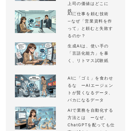
上司の価値はどこに
残...
AIに仕事を頼む技術
—なぜ「営業資料を作
って」と頼むと失敗す
るのか？
生成AIは、使い手の
「言語化能力」を暴
く、リトマス試験紙
AIに「ゴミ」を食わせ
るな ーAIエージェン
トが賢くなるデータ、
バカになるデータ
AIで業務を自動化する
方法とは ーなぜ、
ChatGPTを配っても仕