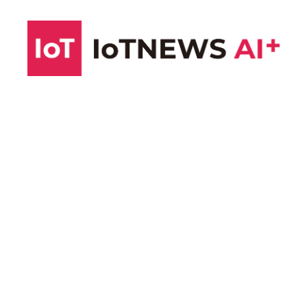
コ
ン
テ
ン
ツ
へ
ス
キ
ッ
プ