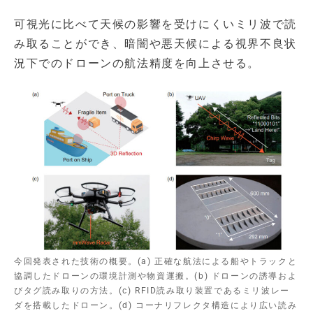
可視光に比べて天候の影響を受けにくいミリ波で読
み取ることができ、暗闇や悪天候による視界不良状
況下でのドローンの航法精度を向上させる。
今回発表された技術の概要。(a) 正確な航法による船やトラックと
協調したドローンの環境計測や物資運搬。(b) ドローンの誘導およ
びタグ読み取りの方法。(c) RFID読み取り装置であるミリ波レー
ダを搭載したドローン。(d) コーナリフレクタ構造により広い読み