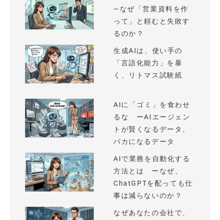
—なぜ「営業資料を作
って」と頼むと失敗す
るのか？
生成AIは、使い手の
「言語化能力」を暴
く、リトマス試験紙
AIに「ゴミ」を食わせ
るな ーAIエージェン
トが賢くなるデータ、
バカになるデータ
AIで業務を自動化する
方法とは ーなぜ、
ChatGPTを配っても仕
事は減らないのか？
なぜあなたの会社で、