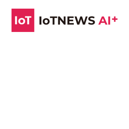
コ
ン
テ
ン
ツ
へ
ス
キ
ッ
プ