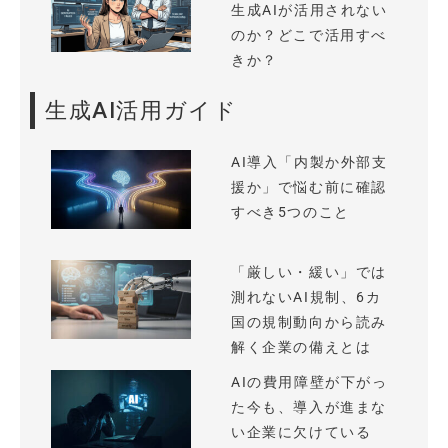
生成AIが活用されない
のか？どこで活用すべ
きか？
生成AI活用ガイド
AI導入「内製か外部支
援か」で悩む前に確認
すべき5つのこと
「厳しい・緩い」では
測れないAI規制、6カ
国の規制動向から読み
解く企業の備えとは
AIの費用障壁が下がっ
た今も、導入が進まな
い企業に欠けている