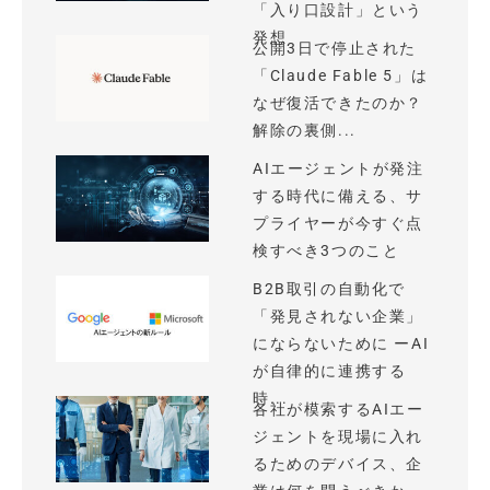
「入り口設計」という
発想
公開3日で停止された
「Claude Fable 5」は
なぜ復活できたのか？
解除の裏側...
AIエージェントが発注
する時代に備える、サ
プライヤーが今すぐ点
検すべき3つのこと
B2B取引の自動化で
「発見されない企業」
にならないために ーAI
が自律的に連携する
時...
各社が模索するAIエー
ジェントを現場に入れ
るためのデバイス、企