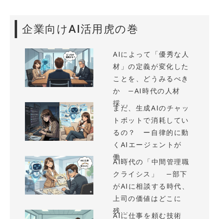
企業向けAI活用虎の巻
AIによって「優秀な人
材」の定義が変化した
ことを、どうみるべき
か —AI時代の人材
採...
まだ、生成AIのチャッ
トボットで消耗してい
るの？ ー自律的に動
くAIエージェントが
働...
AI時代の「中間管理職
クライシス」 —部下
がAIに相談する時代、
上司の価値はどこに
残...
AIに仕事を頼む技術