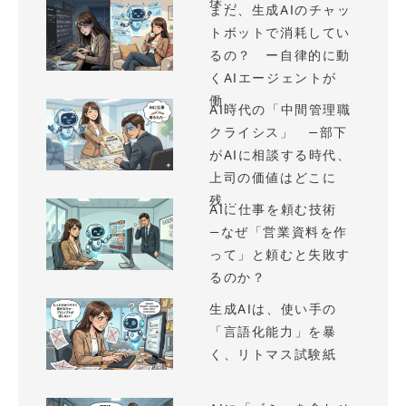
採...
まだ、生成AIのチャッ
トボットで消耗してい
るの？ ー自律的に動
くAIエージェントが
働...
AI時代の「中間管理職
クライシス」 —部下
がAIに相談する時代、
上司の価値はどこに
残...
AIに仕事を頼む技術
—なぜ「営業資料を作
って」と頼むと失敗す
るのか？
生成AIは、使い手の
「言語化能力」を暴
く、リトマス試験紙