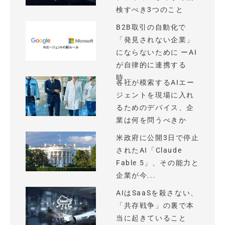
検すべき3つのこと
B2B取引の自動化で
「発見されない企業」
にならないために ーAI
が自律的に連携する
時...
各社が模索するAIエー
ジェントを現場に入れ
るためのデバイス、企
業は何を問うべきか
米政府に公開3日で停止
されたAI「Claude
Fable 5」、その能力と
企業が今...
AIはSaaSを殺さない、
「共存戦争」の裏で本
当に起きていること