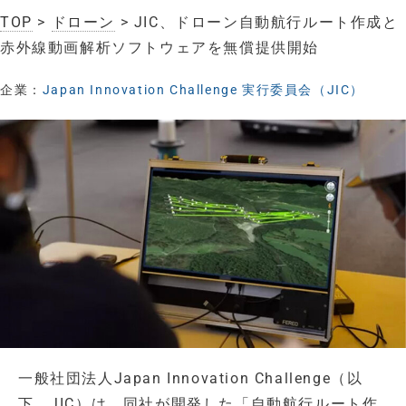
TOP
>
ドローン
> JIC、ドローン自動航行ルート作成と
赤外線動画解析ソフトウェアを無償提供開始
企業：
Japan Innovation Challenge 実行委員会（JIC）
一般社団法人Japan Innovation Challenge（以
下、JIC）は、同社が開発した「自動航行ルート作