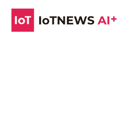
コ
ン
テ
ン
ツ
へ
ス
キ
ッ
プ