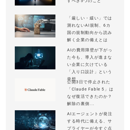
すべき5つのこと
「厳しい・緩い」では
測れないAI規制、6カ
国の規制動向から読み
解く企業の備えとは
AIの費用障壁が下がっ
た今も、導入が進まな
い企業に欠けている
「入り口設計」という
発想
公開3日で停止された
「Claude Fable 5」は
なぜ復活できたのか？
解除の裏側...
AIエージェントが発注
する時代に備える、サ
プライヤーが今すぐ点