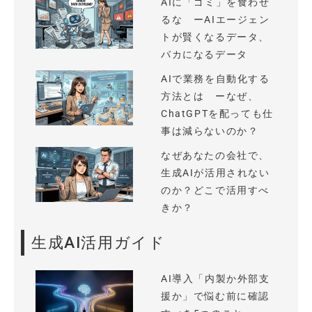
AIに「ゴミ」を食わせ
るな ーAIエージェン
トが賢くなるデータ、
バカになるデータ
AIで業務を自動化する
方法とは ーなぜ、
ChatGPTを配っても仕
事は減らないのか？
なぜあなたの会社で、
生成AIが活用されない
のか？どこで活用すべ
きか？
生成AI活用ガイド
AI導入「内製か外部支
援か」で悩む前に確認