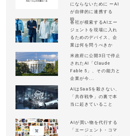
にならないために ーAI
が自律的に連携する
時...
各社が模索するAIエー
ジェントを現場に入れ
るためのデバイス、企
業は何を問うべきか
米政府に公開3日で停止
されたAI「Claude
Fable 5」、その能力と
企業が今...
AIはSaaSを殺さない、
「共存戦争」の裏で本
当に起きていること
AIが買い物を代行する
「エージェント・コマ