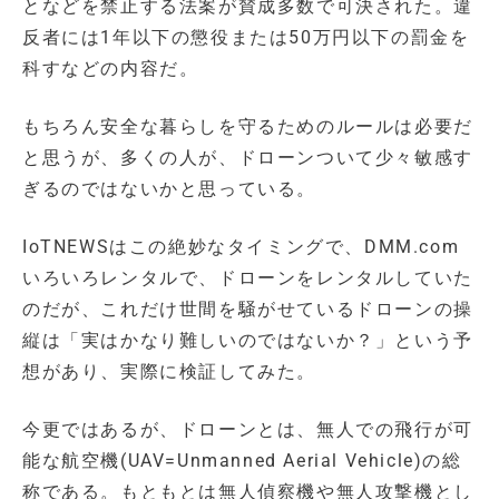
となどを禁止する法案が賛成多数で可決された。違
反者には1年以下の懲役または50万円以下の罰金を
科すなどの内容だ。
もちろん安全な暮らしを守るためのルールは必要だ
と思うが、多くの人が、ドローンついて少々敏感す
ぎるのではないかと思っている。
IoTNEWSはこの絶妙なタイミングで、DMM.com
いろいろレンタルで、ドローンをレンタルしていた
のだが、これだけ世間を騒がせているドローンの操
縦は「実はかなり難しいのではないか？」という予
想があり、実際に検証してみた。
今更ではあるが、ドローンとは、無人での飛行が可
能な航空機(UAV=Unmanned Aerial Vehicle)の総
称である。もともとは無人偵察機や無人攻撃機とし