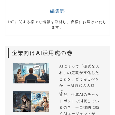
編集部
IoTに関する様々な情報を取材し、皆様にお届けいたし
ます。
企業向けAI活用虎の巻
AIによって「優秀な人
材」の定義が変化した
ことを、どうみるべき
か —AI時代の人材
採...
まだ、生成AIのチャッ
トボットで消耗してい
るの？ ー自律的に動
くAIエージェントが