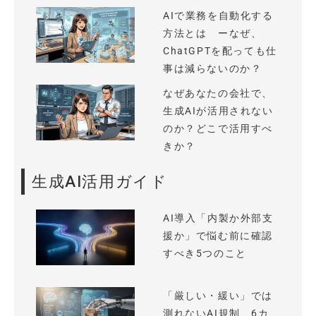
AIで業務を自動化する
方法とは ーなぜ、
ChatGPTを配っても仕
事は減らないのか？
なぜあなたの会社で、
生成AIが活用されない
のか？どこで活用すべ
きか？
生成AI活用ガイド
AI導入「内製か外部支
援か」で悩む前に確認
すべき5つのこと
「厳しい・緩い」では
測れないAI規制、6カ