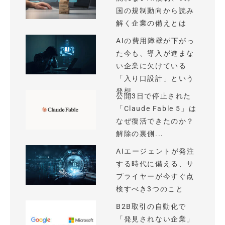
国の規制動向から読み
解く企業の備えとは
AIの費用障壁が下がっ
た今も、導入が進まな
い企業に欠けている
「入り口設計」という
発想
公開3日で停止された
「Claude Fable 5」は
なぜ復活できたのか？
解除の裏側...
AIエージェントが発注
する時代に備える、サ
プライヤーが今すぐ点
検すべき3つのこと
B2B取引の自動化で
「発見されない企業」