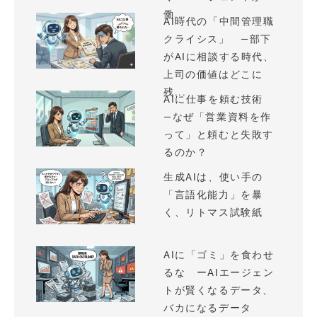
働...
AI時代の「中間管理職
クライシス」 —部下
がAIに相談する時代、
上司の価値はどこに
残...
AIに仕事を頼む技術
—なぜ「営業資料を作
って」と頼むと失敗す
るのか？
生成AIは、使い手の
「言語化能力」を暴
く、リトマス試験紙
AIに「ゴミ」を食わせ
るな ーAIエージェン
トが賢くなるデータ、
バカになるデータ