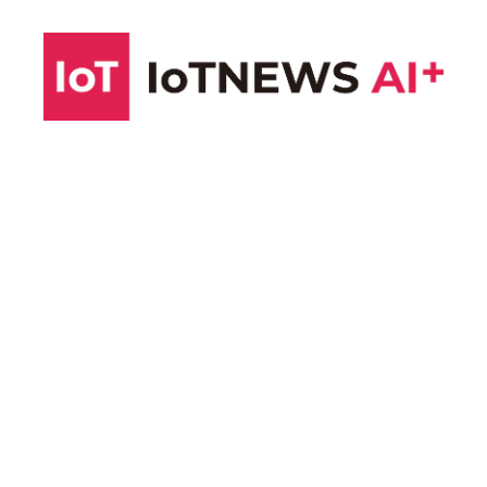
コ
ン
テ
ン
ツ
へ
ス
キ
ッ
プ