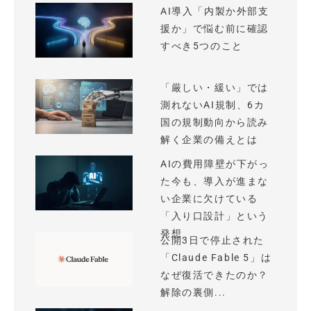
AI導入「内製か外部支
援か」で悩む前に確認
すべき5つのこと
「厳しい・緩い」では
測れないAI規制、6カ
国の規制動向から読み
解く企業の備えとは
AIの費用障壁が下がっ
た今も、導入が進まな
い企業に欠けている
「入り口設計」という
発想
公開3日で停止された
「Claude Fable 5」は
なぜ復活できたのか？
解除の裏側...