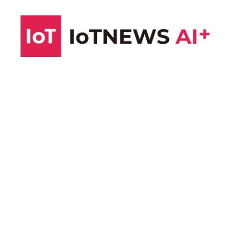
コ
ン
テ
ン
ツ
へ
ス
キ
ッ
プ