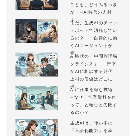
ことを、どうみるべき
か —AI時代の人材
採...
まだ、生成AIのチャッ
トボットで消耗してい
るの？ ー自律的に動
くAIエージェントが
働...
AI時代の「中間管理職
クライシス」 —部下
がAIに相談する時代、
上司の価値はどこに
残...
AIに仕事を頼む技術
—なぜ「営業資料を作
って」と頼むと失敗す
るのか？
生成AIは、使い手の
「言語化能力」を暴