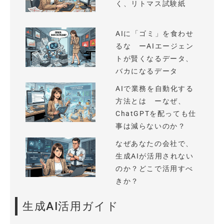
く、リトマス試験紙
AIに「ゴミ」を食わせ
るな ーAIエージェン
トが賢くなるデータ、
バカになるデータ
AIで業務を自動化する
方法とは ーなぜ、
ChatGPTを配っても仕
事は減らないのか？
なぜあなたの会社で、
生成AIが活用されない
のか？どこで活用すべ
きか？
生成AI活用ガイド