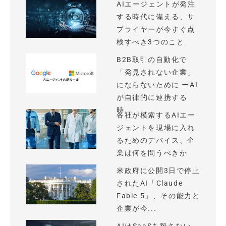
AIエージェントが発注
する時代に備える、サ
プライヤーが今すぐ点
検すべき3つのこと
B2B取引の自動化で
「発見されない企業」
にならないために ーAI
が自律的に連携する
時...
各社が模索するAIエー
ジェントを現場に入れ
るためのデバイス、企
業は何を問うべきか
米政府に公開3日で停止
されたAI「Claude
Fable 5」、その能力と
企業が今...