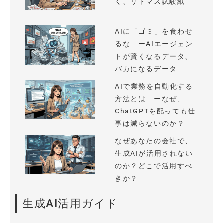
く、リトマス試験紙
AIに「ゴミ」を食わせ
るな ーAIエージェン
トが賢くなるデータ、
バカになるデータ
AIで業務を自動化する
方法とは ーなぜ、
ChatGPTを配っても仕
事は減らないのか？
なぜあなたの会社で、
生成AIが活用されない
のか？どこで活用すべ
きか？
生成AI活用ガイド