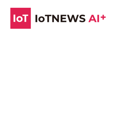
コ
ン
テ
ン
ツ
へ
ス
キ
ッ
プ