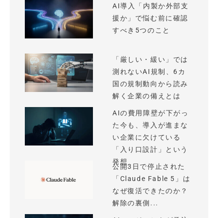
AI導入「内製か外部支
援か」で悩む前に確認
すべき5つのこと
「厳しい・緩い」では
測れないAI規制、6カ
国の規制動向から読み
解く企業の備えとは
AIの費用障壁が下がっ
た今も、導入が進まな
い企業に欠けている
「入り口設計」という
発想
公開3日で停止された
「Claude Fable 5」は
なぜ復活できたのか？
解除の裏側...