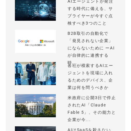
AIエージェントが発注
する時代に備える、サ
プライヤーが今すぐ点
検すべき3つのこと
B2B取引の自動化で
「発見されない企業」
にならないために ーAI
が自律的に連携する
時...
各社が模索するAIエー
ジェントを現場に入れ
るためのデバイス、企
業は何を問うべきか
米政府に公開3日で停止
されたAI「Claude
Fable 5」、その能力と
企業が今...
AIはSaaSを殺さない、