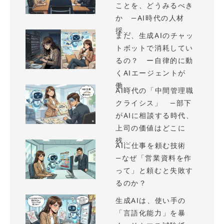
ことを、どうみるべき
か —AI時代の人材
採...
まだ、生成AIのチャッ
トボットで消耗してい
るの？ ー自律的に動
くAIエージェントが
働...
AI時代の「中間管理職
クライシス」 —部下
がAIに相談する時代、
上司の価値はどこに
残...
AIに仕事を頼む技術
—なぜ「営業資料を作
って」と頼むと失敗す
るのか？
生成AIは、使い手の
「言語化能力」を暴