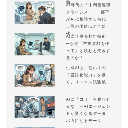
働...
AI時代の「中間管理職
クライシス」 —部下
がAIに相談する時代、
上司の価値はどこに
残...
AIに仕事を頼む技術
—なぜ「営業資料を作
って」と頼むと失敗す
るのか？
生成AIは、使い手の
「言語化能力」を暴
く、リトマス試験紙
AIに「ゴミ」を食わせ
るな ーAIエージェン
トが賢くなるデータ、
バカになるデータ