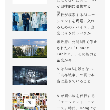
にならないために ーAI
が自律的に連携する
時...
各社が模索するAIエー
ジェントを現場に入れ
るためのデバイス、企
業は何を問うべきか
米政府に公開3日で停止
されたAI「Claude
Fable 5」、その能力と
企業が今...
AIはSaaSを殺さない、
「共存戦争」の裏で本
当に起きていること
AIが買い物を代行する
「エージェント・コマ
ース」時代、Googleが