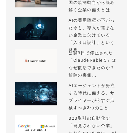
国の規制動向から読み
解く企業の備えとは
AIの費用障壁が下がっ
た今も、導入が進まな
い企業に欠けている
「入り口設計」という
発想
公開3日で停止された
「Claude Fable 5」は
なぜ復活できたのか？
解除の裏側...
AIエージェントが発注
する時代に備える、サ
プライヤーが今すぐ点
検すべき3つのこと
B2B取引の自動化で
「発見されない企業」