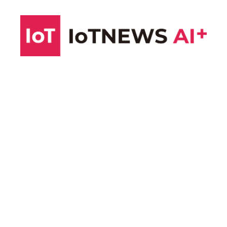
コ
ン
テ
ン
ツ
へ
ス
キ
ッ
プ