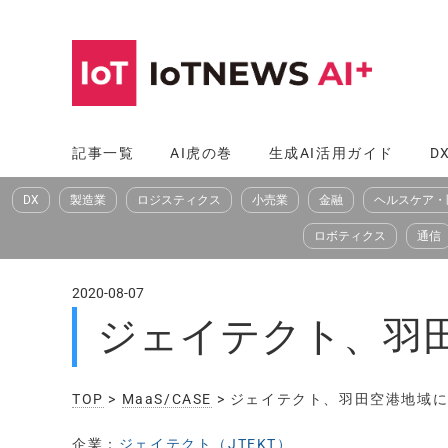
コ
ン
テ
ン
ツ
記事一覧
AI虎の巻
生成AI活用ガイド
D
へ
DX
製造業
ロジスティクス
小売業
金融
ヘルスケア・
ス
キ
ロボティクス
通信
ッ
プ
2020-08-07
ジェイテクト、羽
TOP
>
MaaS/CASE
> ジェイテクト、羽田空港地域
企業：
ジェイテクト（JTEKT）