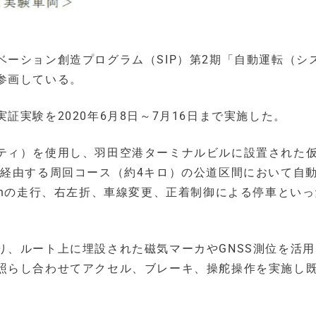
ーション創造プログラム（SIP）第2期「自動運転（シ
参画している。
実験を2020年6月8日～7月16日まで実施した。
ティ）を使用し、羽田空港ターミナルビルに設置された
 Cityを経由する周回コース（約4キロ）の公道区間において自
/hの走行、右左折、車線変更、正着制御による停車とい
り、ルート上に埋設された磁気マーカやGNSS測位を活
照らし合わせてアクセル、ブレーキ、操舵操作を実施し