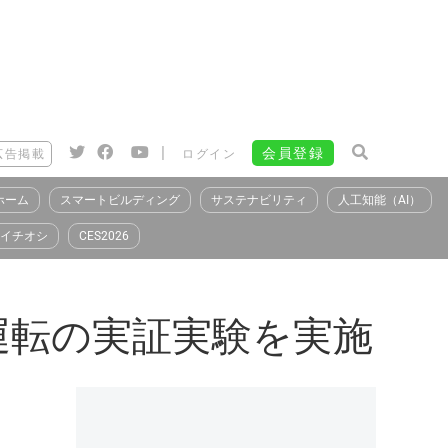
|
会員登録
広告掲載
ログイン
ホーム
スマートビルディング
サステナビリティ
人工知能（AI）
イチオシ
CES2026
運転の実証実験を実施