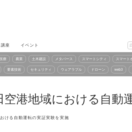
X講座
イベント
医療
農業
土木建設
メタバース
スマートシティ
スマート
要素技術
セキュリティ
ウェアラブル
ドローン
web3
田空港地域における自動
における自動運転の実証実験を実施