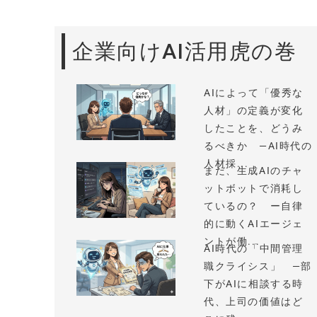
企業向けAI活用虎の巻
AIによって「優秀な
人材」の定義が変化
したことを、どうみ
るべきか —AI時代の
人材採...
まだ、生成AIのチャ
ットボットで消耗し
ているの？ ー自律
的に動くAIエージェ
ントが働...
AI時代の「中間管理
職クライシス」 —部
下がAIに相談する時
代、上司の価値はど