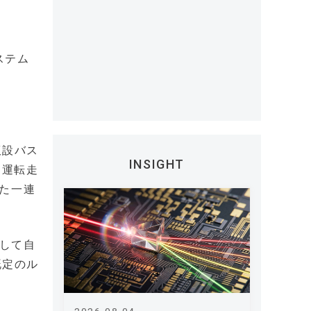
ステム
仮設バス
INSIGHT
動運転走
った一連
用して自
既定のル