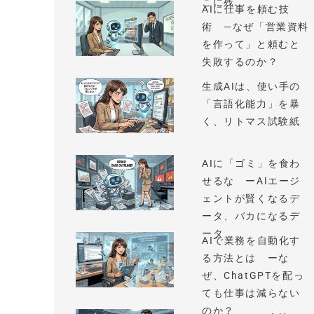
こに残...
AIに仕事を頼む技
術 —なぜ「営業資料
を作って」と頼むと
失敗するのか？
生成AIは、使い手の
「言語化能力」を暴
く、リトマス試験紙
AIに「ゴミ」を食わ
せるな ーAIエージ
ェントが賢くなるデ
ータ、バカになるデ
ータ
AIで業務を自動化す
る方法とは ーな
ぜ、ChatGPTを配っ
ても仕事は減らない
のか？