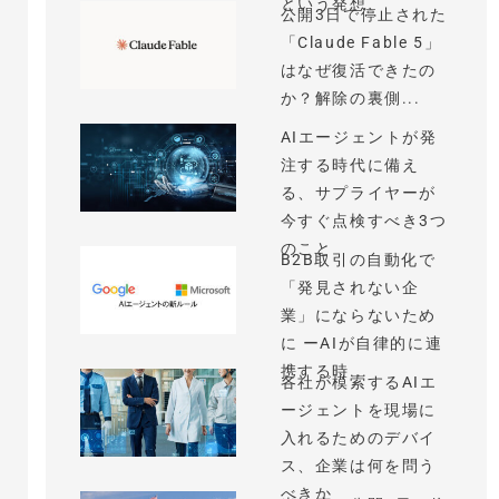
という発想
公開3日で停止された
「Claude Fable 5」
はなぜ復活できたの
か？解除の裏側...
AIエージェントが発
注する時代に備え
る、サプライヤーが
今すぐ点検すべき3つ
のこと
B2B取引の自動化で
「発見されない企
業」にならないため
に ーAIが自律的に連
携する時...
各社が模索するAIエ
ージェントを現場に
入れるためのデバイ
ス、企業は何を問う
べきか