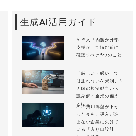
生成AI活用ガイド
AI導入「内製か外部
支援か」で悩む前に
確認すべき5つのこと
「厳しい・緩い」で
は測れないAI規制、6
カ国の規制動向から
読み解く企業の備え
とは
AIの費用障壁が下が
った今も、導入が進
まない企業に欠けて
いる「入り口設計」