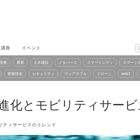
X講座
イベント
医療
農業
土木建設
メタバース
スマートシティ
スマート
要素技術
セキュリティ
ウェアラブル
ドローン
web3
の進化とモビリティサー
ビリティサービスのトレンド