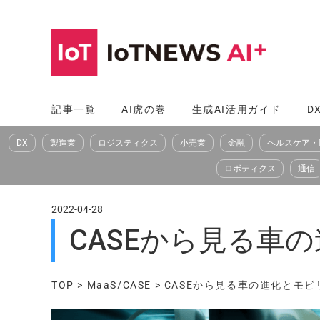
コ
ン
テ
ン
ツ
記事一覧
AI虎の巻
生成AI活用ガイド
D
へ
DX
製造業
ロジスティクス
小売業
金融
ヘルスケア・
ス
キ
ロボティクス
通信
ッ
プ
2022-04-28
CASEから見る車
TOP
>
MaaS/CASE
> CASEから見る車の進化とモ