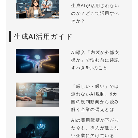
生成AIが活用されない
のか？どこで活用すべ
きか？
生成AI活用ガイド
AI導入「内製か外部支
援か」で悩む前に確認
すべき5つのこと
「厳しい・緩い」では
測れないAI規制、6カ
国の規制動向から読み
解く企業の備えとは
AIの費用障壁が下がっ
た今も、導入が進まな
い企業に欠けている