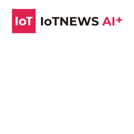
コ
ン
テ
ン
ツ
へ
ス
キ
ッ
プ