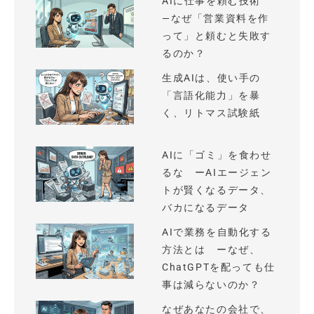
AIに仕事を頼む技術
—なぜ「営業資料を作
って」と頼むと失敗す
るのか？
生成AIは、使い手の
「言語化能力」を暴
く、リトマス試験紙
AIに「ゴミ」を食わせ
るな ーAIエージェン
トが賢くなるデータ、
バカになるデータ
AIで業務を自動化する
方法とは ーなぜ、
ChatGPTを配っても仕
事は減らないのか？
なぜあなたの会社で、