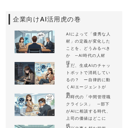
企業向けAI活用虎の巻
AIによって「優秀な人
材」の定義が変化した
ことを、どうみるべき
か —AI時代の人材
採...
まだ、生成AIのチャッ
トボットで消耗してい
るの？ ー自律的に動
くAIエージェントが
働...
AI時代の「中間管理職
クライシス」 —部下
がAIに相談する時代、
上司の価値はどこに
残...