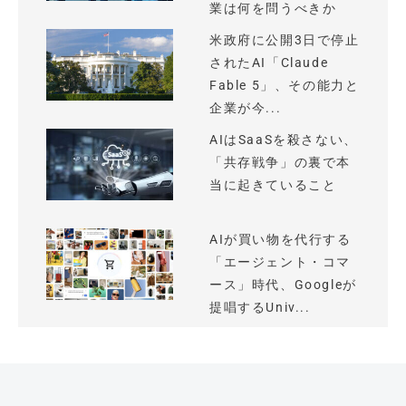
業は何を問うべきか
米政府に公開3日で停止
されたAI「Claude
Fable 5」、その能力と
企業が今...
AIはSaaSを殺さない、
「共存戦争」の裏で本
当に起きていること
AIが買い物を代行する
「エージェント・コマ
ース」時代、Googleが
提唱するUniv...