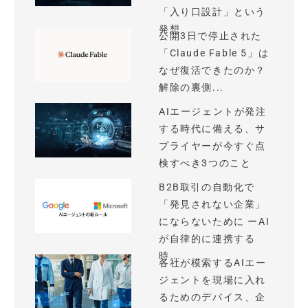
「入り口設計」という
発想
公開3日で停止された
「Claude Fable 5」は
なぜ復活できたのか？
解除の裏側...
AIエージェントが発注
する時代に備える、サ
プライヤーが今すぐ点
検すべき3つのこと
B2B取引の自動化で
「発見されない企業」
にならないために ーAI
が自律的に連携する
時...
各社が模索するAIエー
ジェントを現場に入れ
るためのデバイス、企