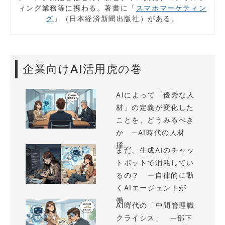
ィング業務等に携わる。著書に「
スマホマーケティン
グ
」（日本経済新聞出版社）がある。
企業向けAI活用虎の巻
AIによって「優秀な人
材」の定義が変化した
ことを、どうみるべき
か —AI時代の人材
採...
まだ、生成AIのチャッ
トボットで消耗してい
るの？ ー自律的に動
くAIエージェントが
働...
AI時代の「中間管理職
クライシス」 —部下