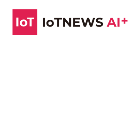
コ
ン
テ
ン
ツ
へ
ス
キ
ッ
プ