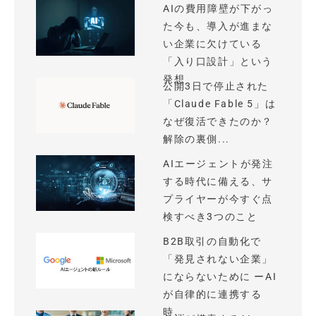
AIの費用障壁が下がっ
た今も、導入が進まな
い企業に欠けている
「入り口設計」という
発想
公開3日で停止された
「Claude Fable 5」は
なぜ復活できたのか？
解除の裏側...
AIエージェントが発注
する時代に備える、サ
プライヤーが今すぐ点
検すべき3つのこと
B2B取引の自動化で
「発見されない企業」
にならないために ーAI
が自律的に連携する
時...