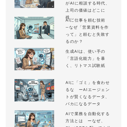
がAIに相談する時代、
上司の価値はどこに
残...
AIに仕事を頼む技術
—なぜ「営業資料を作
って」と頼むと失敗す
るのか？
生成AIは、使い手の
「言語化能力」を暴
く、リトマス試験紙
AIに「ゴミ」を食わせ
るな ーAIエージェン
トが賢くなるデータ、
バカになるデータ
AIで業務を自動化する
方法とは ーなぜ、