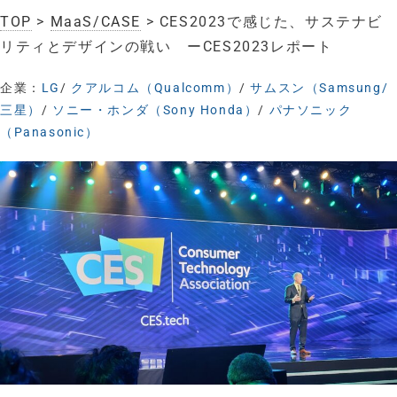
TOP
>
MaaS/CASE
> CES2023で感じた、サステナビ
リティとデザインの戦い ーCES2023レポート
企業：
LG
/
クアルコム（Qualcomm）
/
サムスン（Samsung/
三星）
/
ソニー・ホンダ（Sony Honda）
/
パナソニック
（Panasonic）