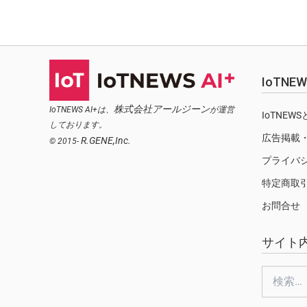
IoTN
株式会社アールジーン
IoTNEWS AI+は、
が運営
IoTNEW
しております。
広告掲載
R.GENE,Inc.
© 2015-
プライバ
特定商取
お問合せ
サイト
検
索: