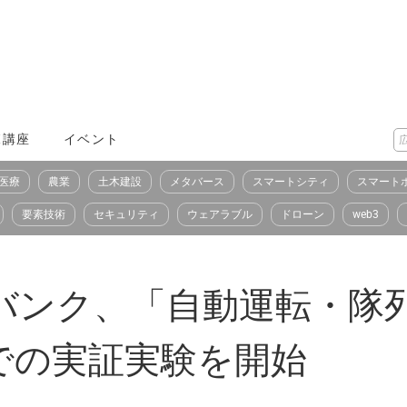
X講座
イベント
医療
農業
土木建設
メタバース
スマートシティ
スマート
要素技術
セキュリティ
ウェアラブル
ドローン
web3
バンク、「自動運転・隊列
での実証実験を開始