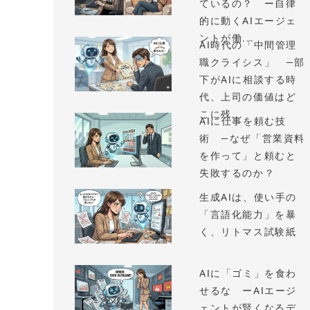
ているの？ ー自律
的に動くAIエージェ
ントが働...
AI時代の「中間管理
職クライシス」 —部
下がAIに相談する時
代、上司の価値はど
こに残...
AIに仕事を頼む技
術 —なぜ「営業資料
を作って」と頼むと
失敗するのか？
生成AIは、使い手の
「言語化能力」を暴
く、リトマス試験紙
AIに「ゴミ」を食わ
せるな ーAIエージ
ェントが賢くなるデ