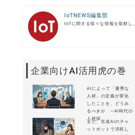
IoTNEWS編集部
IoTに関する様々な情報を取材
企業向けAI活用虎の巻
AIによって「優秀な
人材」の定義が変化
したことを、どうみ
るべきか —AI時代の
人材採...
まだ、生成AIのチャ
ットボットで消耗し