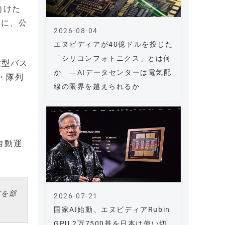
向けた
的に、公
2026-08-04
エヌビディアが40億ドルを投じた
「シリコンフォトニクス」とは何
大型バス
か ―AIデータセンターは電気配
・隊列
線の限界を越えられるか
自動運
方を部
2026-07-21
国家AI始動、エヌビディアRubin
GPU 2万7500基を日本は使い切