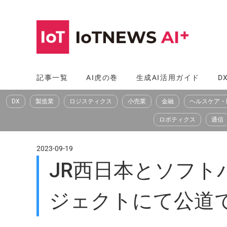
コ
ン
テ
ン
ツ
記事一覧
AI虎の巻
生成AI活用ガイド
D
へ
DX
製造業
ロジスティクス
小売業
金融
ヘルスケア・
ス
キ
ロボティクス
通信
ッ
プ
2023-09-19
JR西日本とソフト
ジェクトにて公道