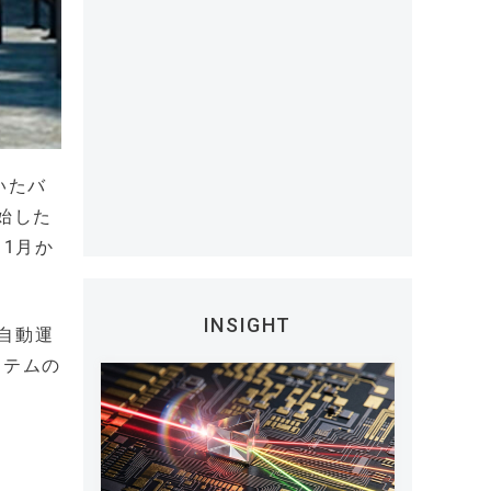
いたバ
始した
11月か
INSIGHT
自動運
ステムの