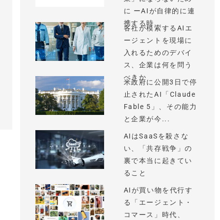
に ーAIが自律的に連
携する時...
各社が模索するAIエ
ージェントを現場に
入れるためのデバイ
ス、企業は何を問う
べきか
米政府に公開3日で停
止されたAI「Claude
Fable 5」、その能力
と企業が今...
AIはSaaSを殺さな
い、「共存戦争」の
裏で本当に起きてい
ること
AIが買い物を代行す
る「エージェント・
コマース」時代、