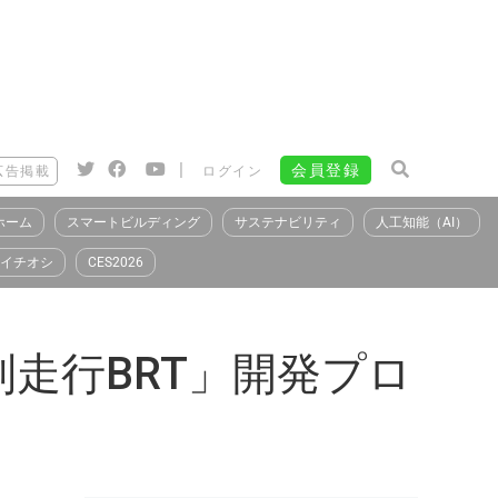
|
会員登録
広告掲載
ログイン
ホーム
スマートビルディング
サステナビリティ
人工知能（AI）
イチオシ
CES2026
走行BRT」開発プロ