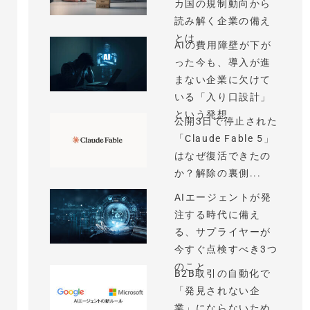
カ国の規制動向から
読み解く企業の備え
とは
AIの費用障壁が下が
った今も、導入が進
まない企業に欠けて
いる「入り口設計」
という発想
公開3日で停止された
「Claude Fable 5」
はなぜ復活できたの
か？解除の裏側...
AIエージェントが発
注する時代に備え
る、サプライヤーが
今すぐ点検すべき3つ
のこと
B2B取引の自動化で
「発見されない企
業」にならないため