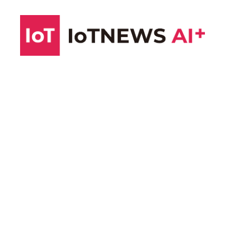
コ
ン
テ
ン
ツ
へ
ス
キ
ッ
プ