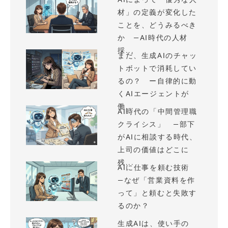
材」の定義が変化した
ことを、どうみるべき
か —AI時代の人材
採...
まだ、生成AIのチャッ
トボットで消耗してい
るの？ ー自律的に動
くAIエージェントが
働...
AI時代の「中間管理職
クライシス」 —部下
がAIに相談する時代、
上司の価値はどこに
残...
AIに仕事を頼む技術
—なぜ「営業資料を作
って」と頼むと失敗す
るのか？
生成AIは、使い手の