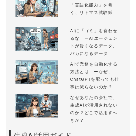
「言語化能力」を暴
く、リトマス試験紙
AIに「ゴミ」を食わせ
るな ーAIエージェン
トが賢くなるデータ、
バカになるデータ
AIで業務を自動化する
方法とは ーなぜ、
ChatGPTを配っても仕
事は減らないのか？
なぜあなたの会社で、
生成AIが活用されない
のか？どこで活用すべ
きか？
生成AI活用ガイド