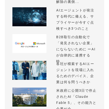
解除の裏側...
AIエージェントが発注
する時代に備える、サ
プライヤーが今すぐ点
検すべき3つのこと
B2B取引の自動化で
「発見されない企業」
にならないために ーAI
が自律的に連携する
時...
各社が模索するAIエー
ジェントを現場に入れ
るためのデバイス、企
業は何を問うべきか
米政府に公開3日で停止
されたAI「Claude
Fable 5」、その能力と
企業が今...