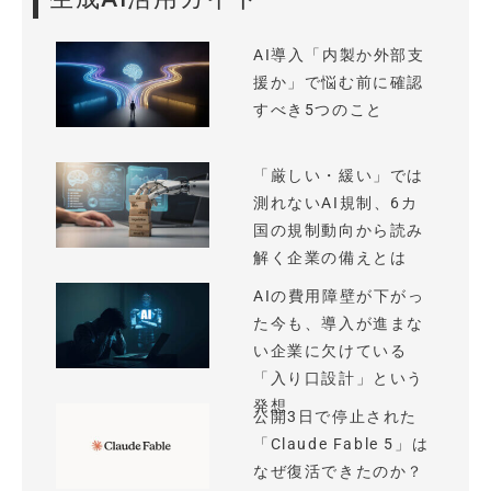
AI導入「内製か外部支
援か」で悩む前に確認
すべき5つのこと
「厳しい・緩い」では
測れないAI規制、6カ
国の規制動向から読み
解く企業の備えとは
AIの費用障壁が下がっ
た今も、導入が進まな
い企業に欠けている
「入り口設計」という
発想
公開3日で停止された
「Claude Fable 5」は
なぜ復活できたのか？