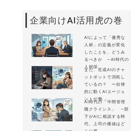
企業向けAI活用虎の巻
AIによって「優秀な
人材」の定義が変化
したことを、どうみ
るべきか —AI時代の
人材採...
まだ、生成AIのチャ
ットボットで消耗し
ているの？ ー自律
的に動くAIエージェ
ントが働...
AI時代の「中間管理
職クライシス」 —部
下がAIに相談する時
代、上司の価値はど