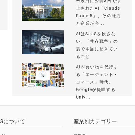
米政府に公開3日で停
止されたAI「Claude
Fable 5」、その能力
と企業が今...
AIはSaaSを殺さな
い、「共存戦争」の
裏で本当に起きてい
ること
AIが買い物を代行す
る「エージェント・
コマース」時代、
Googleが提唱する
Univ...
EWSについて
産業別カテゴリー