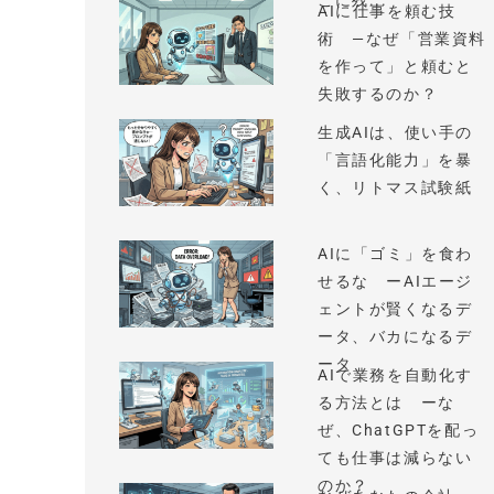
こに残...
AIに仕事を頼む技
術 —なぜ「営業資料
を作って」と頼むと
失敗するのか？
生成AIは、使い手の
「言語化能力」を暴
く、リトマス試験紙
AIに「ゴミ」を食わ
せるな ーAIエージ
ェントが賢くなるデ
ータ、バカになるデ
ータ
AIで業務を自動化す
る方法とは ーな
ぜ、ChatGPTを配っ
ても仕事は減らない
のか？