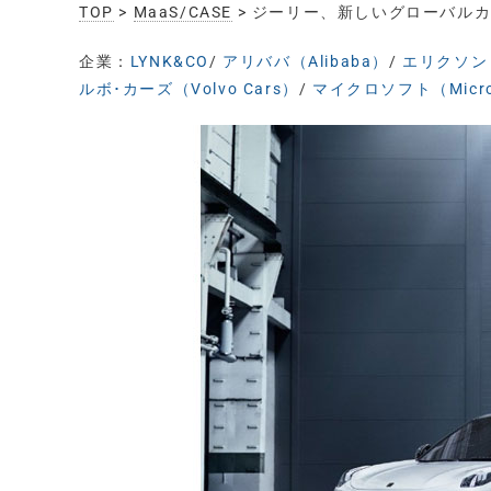
TOP
>
MaaS/CASE
> ジーリー、新しいグローバルカー
企業：
LYNK&CO
/
アリババ（Alibaba）
/
エリクソン（
ルボ･カーズ（Volvo Cars）
/
マイクロソフト（Micro