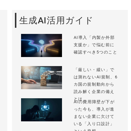
生成AI活用ガイド
AI導入「内製か外部
支援か」で悩む前に
確認すべき5つのこと
「厳しい・緩い」で
は測れないAI規制、6
カ国の規制動向から
読み解く企業の備え
とは
AIの費用障壁が下が
った今も、導入が進
まない企業に欠けて
いる「入り口設計」