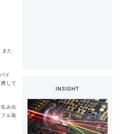
。また
モバイ
連携して
INSIGHT
を生み出
たフル装