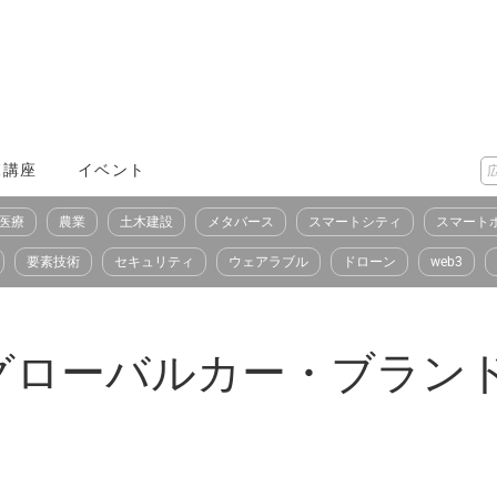
X講座
イベント
医療
農業
土木建設
メタバース
スマートシティ
スマート
要素技術
セキュリティ
ウェアラブル
ドローン
web3
ローバルカー・ブランド「L