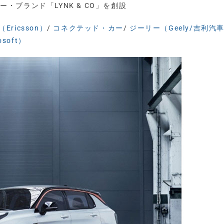
・ブランド「LYNK & CO」を創設
Ericsson）
/
コネクテッド・カー
/
ジーリー（Geely/吉利汽
soft）