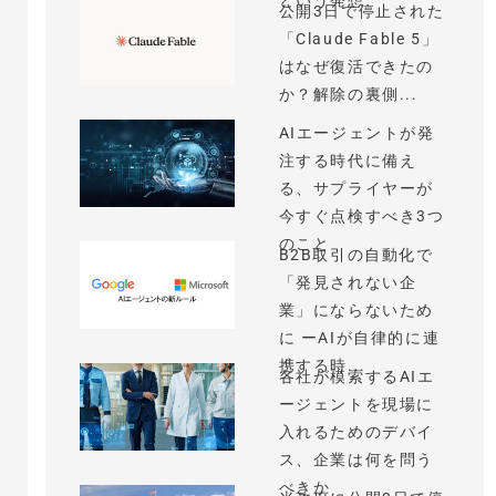
という発想
公開3日で停止された
「Claude Fable 5」
はなぜ復活できたの
か？解除の裏側...
AIエージェントが発
注する時代に備え
る、サプライヤーが
今すぐ点検すべき3つ
のこと
B2B取引の自動化で
「発見されない企
業」にならないため
に ーAIが自律的に連
携する時...
各社が模索するAIエ
ージェントを現場に
入れるためのデバイ
ス、企業は何を問う
べきか