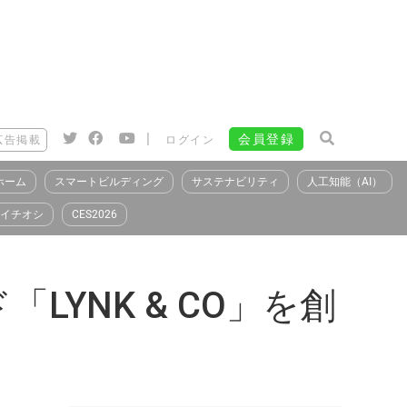
|
会員登録
広告掲載
ログイン
ホーム
スマートビルディング
サステナビリティ
人工知能（AI）
イチオシ
CES2026
YNK & CO」を創