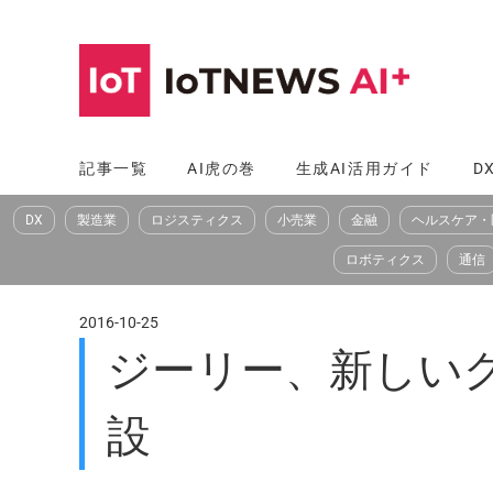
コ
ン
テ
ン
ツ
記事一覧
AI虎の巻
生成AI活用ガイド
D
へ
DX
製造業
ロジスティクス
小売業
金融
ヘルスケア・
ス
キ
ロボティクス
通信
ッ
プ
2016-10-25
ジーリー、新しいグ
設