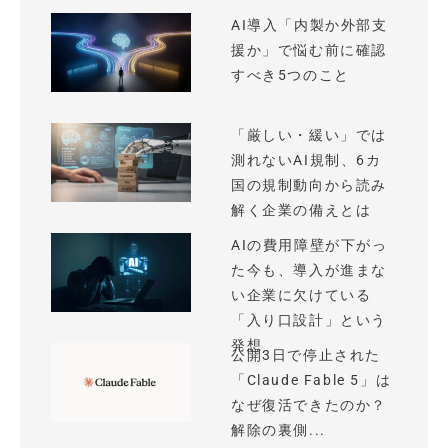
AI導入「内製か外部支
援か」で悩む前に確認
すべき5つのこと
「厳しい・緩い」では
測れないAI規制、6カ
国の規制動向から読み
解く企業の備えとは
AIの費用障壁が下がっ
た今も、導入が進まな
い企業に欠けている
「入り口設計」という
発想
公開3日で停止された
「Claude Fable 5」は
なぜ復活できたのか？
解除の裏側...