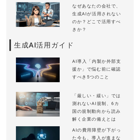
なぜあなたの会社で、
生成AIが活用されない
のか？どこで活用すべ
きか？
生成AI活用ガイド
AI導入「内製か外部支
援か」で悩む前に確認
すべき5つのこと
「厳しい・緩い」では
測れないAI規制、6カ
国の規制動向から読み
解く企業の備えとは
AIの費用障壁が下がっ
た今も、導入が進まな