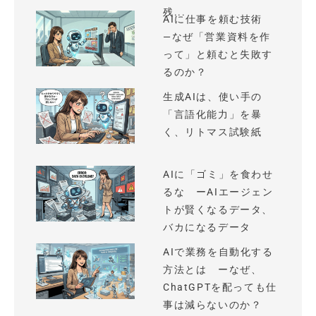
残...
AIに仕事を頼む技術
—なぜ「営業資料を作
って」と頼むと失敗す
るのか？
生成AIは、使い手の
「言語化能力」を暴
く、リトマス試験紙
AIに「ゴミ」を食わせ
るな ーAIエージェン
トが賢くなるデータ、
バカになるデータ
AIで業務を自動化する
方法とは ーなぜ、
ChatGPTを配っても仕
事は減らないのか？