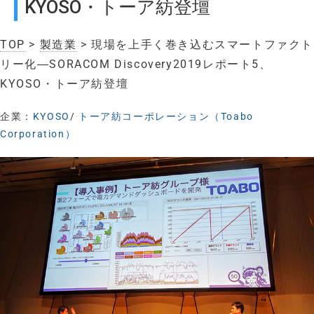
KYOSO・トーア紡登壇
TOP
>
製造業
> 現場を上手く巻き込むスマートファクト
リー化―SORACOM Discovery2019レポート5、
KYOSO・トーア紡登壇
企業：
KYOSO
/
トーア紡コーポレーション（Toabo
Corporation）