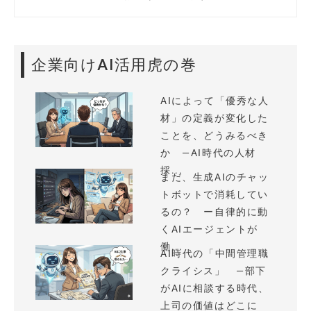
企業向けAI活用虎の巻
AIによって「優秀な人
材」の定義が変化した
ことを、どうみるべき
か —AI時代の人材
採...
まだ、生成AIのチャッ
トボットで消耗してい
るの？ ー自律的に動
くAIエージェントが
働...
AI時代の「中間管理職
クライシス」 —部下
がAIに相談する時代、
上司の価値はどこに