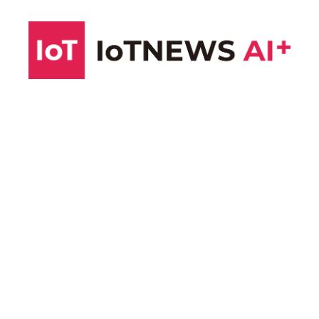
コ
ン
テ
ン
ツ
へ
ス
キ
ッ
プ