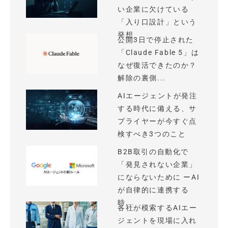
い企業に欠けている
「入り口設計」という
発想
公開3日で停止された
「Claude Fable 5」は
なぜ復活できたのか？
解除の裏側...
AIエージェントが発注
する時代に備える、サ
プライヤーが今すぐ点
検すべき3つのこと
B2B取引の自動化で
「発見されない企業」
にならないために ーAI
が自律的に連携する
時...
各社が模索するAIエー
ジェントを現場に入れ