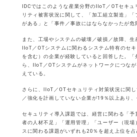
IDCではこのような産業分野のIIoT／OTセキ
リティ被害状況に関して、「加工組立製造」「
がある」と「事件／事故にはならなかったが危
また、工場やシステムの破壊／破損／故障、生
IIoT／OTシステムに関わるシステム特有のセ
を含む）の企業が経験していると回答した。「
ら、IIoT／OTシステムがネットワークにつな
えている。
さらに、IIoT／OTセキュリティ対策状況に関
／強化を計画していない企業が19％以上あり
セキュリティ導入課題では、経営に関わる「予
者の人材不足」「運用管理」「ユーザー（現場
スに関わる課題がいずれも20％を超え上位を