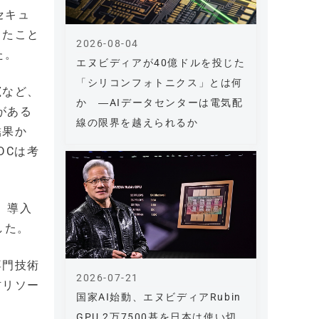
セキュ
したこと
2026-08-04
た。
エヌビディアが40億ドルを投じた
「シリコンフォトニクス」とは何
竄など、
か ―AIデータセンターは電気配
がある
線の限界を越えられるか
結果か
DCは考
、導入
した。
専門技術
2026-07-21
材リソー
国家AI始動、エヌビディアRubin
GPU 2万7500基を日本は使い切