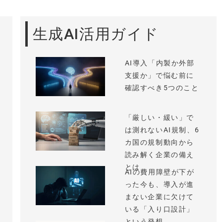
生成AI活用ガイド
AI導入「内製か外部
支援か」で悩む前に
確認すべき5つのこと
「厳しい・緩い」で
は測れないAI規制、6
カ国の規制動向から
読み解く企業の備え
とは
AIの費用障壁が下が
った今も、導入が進
まない企業に欠けて
いる「入り口設計」
という発想