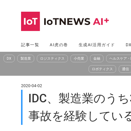
コ
ン
テ
ン
ツ
記事一覧
AI虎の巻
生成AI活用ガイド
D
へ
DX
製造業
ロジスティクス
小売業
金融
ヘルスケア・
ス
キ
ロボティクス
通信
ッ
プ
2020-04-02
IDC、製造業のうち
事故を経験してい