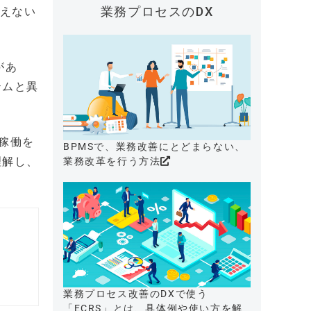
業務プロセスのDX
いえない
があ
テムと異
定稼働を
BPMSで、業務改善にとどまらない、
理解し、
業務改革を行う方法
業務プロセス改善のDXで使う
「ECRS」とは、具体例や使い方を解