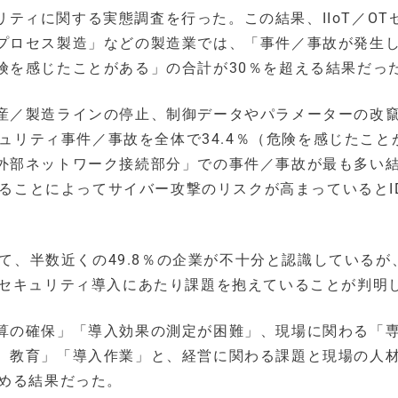
ュリティに関する実態調査を行った。この結果、IIoT／OT
プロセス製造」などの製造業では、「事件／事故が発生
険を感じたことがある」の合計が30％を超える結果だっ
産／製造ラインの停止、制御データやパラメーターの改
キュリティ事件／事故を全体で34.4％（危険を感じたこと
外部ネットワーク接続部分」での事件／事故が最も多い
がることによってサイバー攻撃のリスクが高まっているとI
して、半数近くの49.8％の企業が不十分と認識しているが
、セキュリティ導入にあたり課題を抱えていることが判明
算の確保」「導入効果の測定が困難」、現場に関わる「
）教育」「導入作業」と、経営に関わる課題と現場の人
占める結果だった。