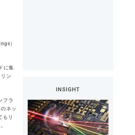
ings）
ドに集
タリン
INSIGHT
インフラ
とのネッ
てもリ
る。