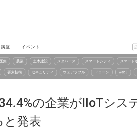
X講座
イベント
医療
農業
土木建設
メタバース
スマートシティ
スマート
要素技術
セキュリティ
ウェアラブル
ドローン
web3
34.4%の企業がIIoT
ると発表