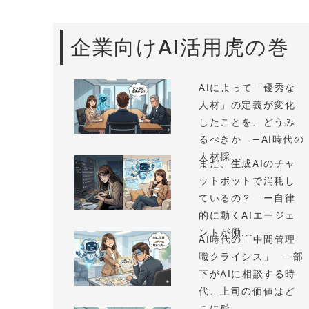
企業向けAI活用虎の巻
AIによって「優秀な
人材」の定義が変化
したことを、どうみ
るべきか —AI時代の
人材採...
まだ、生成AIのチャ
ットボットで消耗し
ているの？ ー自律
的に動くAIエージェ
ントが働...
AI時代の「中間管理
職クライシス」 —部
下がAIに相談する時
代、上司の価値はど
こに残...