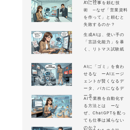
AIに仕事を頼む技
術 —なぜ「営業資料
を作って」と頼むと
失敗するのか？
生成AIは、使い手の
「言語化能力」を暴
く、リトマス試験紙
AIに「ゴミ」を食わ
せるな ーAIエージ
ェントが賢くなるデ
ータ、バカになるデ
ータ
AIで業務を自動化す
る方法とは ーな
ぜ、ChatGPTを配っ
ても仕事は減らない
のか？