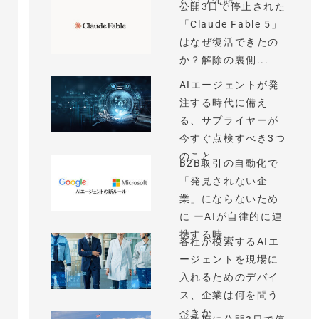
公開3日で停止された
「Claude Fable 5」
はなぜ復活できたの
か？解除の裏側...
AIエージェントが発
注する時代に備え
る、サプライヤーが
今すぐ点検すべき3つ
のこと
B2B取引の自動化で
「発見されない企
業」にならないため
に ーAIが自律的に連
携する時...
各社が模索するAIエ
ージェントを現場に
入れるためのデバイ
ス、企業は何を問う
べきか