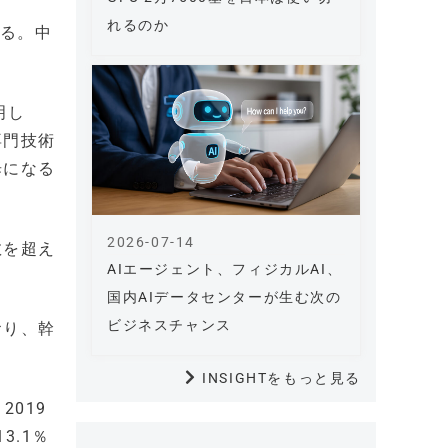
れるのか
れる。中
明し
専門技術
歩になる
2026-07-14
数を超え
AIエージェント、フィジカルAI、
国内AIデータセンターが生む次の
ビジネスチャンス
おり、幹
INSIGHTをもっと見る
019
3.1％